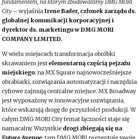
fundamentem, na którym zbudowaliśmy DMG MORI
City –
wyjaśnia
Irene Bader, członek zarządu ds.
globalnej komunikacji korporacyjnej i
dyrektor ds. marketingu w DMG MORI
COMPANY LIMITED.
W wielu miejscach transformacja obróbki
skrawaniem jest
elementarną częścią pejzażu
miejskiego
: na MX Square najnowocześniejsze
obrabiarki, rozwiązania automatyzacji i narzędzia
cyfrowe zajmują centralne miejsce. MX Broadway
jest wyposażony w innowacyjne rozwiązania,
które wskazują drogę do przyszłości produkcji. W
całym DMG MORI City temat łączności staje się
namacalny. Wszystkie
drogi zbiegają się na
Future Avenue
: tam DMG MORI prezentuje swoje