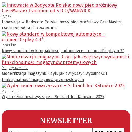
Rynek
Innowacja w Bodycote Polska: nowy piec próżniowy CaseMaster
Evolution od SECO/WARWICK
Produkty
Nowy standard w kompaktowej automatyce – ecomatDisplay 4.3’’
Magazynowanie
Modernizacja magazynu. Czyli, jak zwiększyć wydajność i
funkcjonalność magazynów przemysłowych
Wydarzenia
Wydarzenia towarzyszące – SchraubTec Katowice 2025
NEWSLETTER