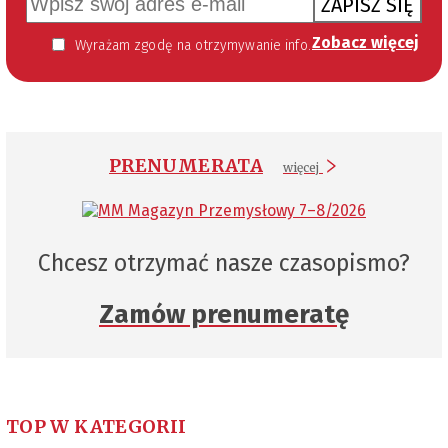
ZAPISZ SIĘ
Zobacz więcej
Wyrażam zgodę na otrzymywanie informacji handlowej kierowanej do mnie za pomocą środków komunikacji elektronicznej w szczególności poczty elektronicznej zgodnie z przepisem art. 10 ust 2 ustawy z dnia 18 lipca 2002 roku o świadczeniu usług drogą elektroniczną (Dz. U. 144 z 2002 r. poz. 1204). Zgoda jest dobrowolna, jednak jej wyrażenie jest konieczne, aby otrzymywać newsletter.
PRENUMERATA
więcej
Chcesz otrzymać nasze czasopismo?
Zamów prenumeratę
TOP W KATEGORII