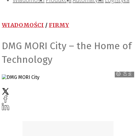
Wiadomości
Projektowanie i konstrukcje
Zarządzanie i IT
Tematy specjalne
Produkcja
Automatyka
Logistyka
WIADOMOŚCI
/
FIRMY
DMG MORI City – the Home of
Technology
I
D
M
G
M
O
R