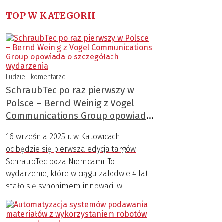
TOP W KATEGORII
Ludzie i komentarze
SchraubTec po raz pierwszy w
Polsce – Bernd Weinig z Vogel
Communications Group opowiada
o szczegółach wydarzenia
16 września 2025 r. w Katowicach
odbędzie się pierwsza edycja targów
SchraubTec poza Niemcami. To
wydarzenie, które w ciągu zaledwie 4 lat
stało się synonimem innowacji w
dziedzinie połączeń śrubowych.