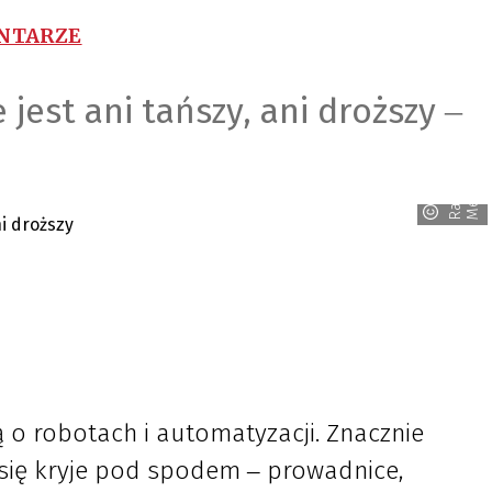
ENTARZE
est ani tańszy, ani droższy ‒
R
a
v
e
n
M
e
d
i
a
o robotach i automatyzacji. Znacznie
o się kryje pod spodem ‒ prowadnice,