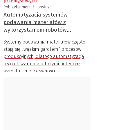
Robotyka, montaż i obsługa
Automatyzacja systemów
podawania materiałów z
wykorzystaniem robotów
przemysłowych
Systemy podawania materiałów często
stają się „wąskim gardłem” procesów
produkcyjnych, dlatego automatyzacja
tego obszaru ma olbrzymi potencjał
wzrostu ich efektywności.