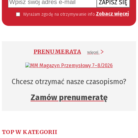
ZAPISZ SIĘ
Zobacz więcej
Wyrażam zgodę na otrzymywanie informacji handlowej kierowanej do mnie za pomocą środków komunikacji elektronicznej w szczególności poczty elektronicznej zgodnie z przepisem art. 10 ust 2 ustawy z dnia 18 lipca 2002 roku o świadczeniu usług drogą elektroniczną (Dz. U. 144 z 2002 r. poz. 1204). Zgoda jest dobrowolna, jednak jej wyrażenie jest konieczne, aby otrzymywać newsletter.
PRENUMERATA
więcej
Chcesz otrzymać nasze czasopismo?
Zamów prenumeratę
TOP W KATEGORII