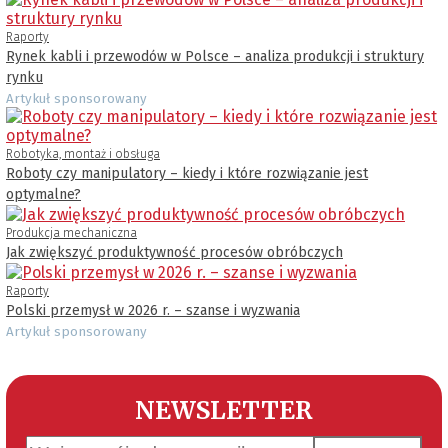
Raporty
Rynek kabli i przewodów w Polsce – analiza produkcji i struktury
rynku
Artykuł sponsorowany
Robotyka, montaż i obsługa
Roboty czy manipulatory – kiedy i które rozwiązanie jest
optymalne?
Produkcja mechaniczna
Jak zwiększyć produktywność procesów obróbczych
Raporty
Polski przemysł w 2026 r. – szanse i wyzwania
Artykuł sponsorowany
NEWSLETTER