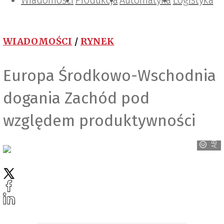
Wiadomości
Projektowanie i konstrukcje
Zarządzanie i IT
Tematy specjalne
Produkcja
Automatyka
Logistyka
WIADOMOŚCI
/
RYNEK
Europa Środkowo-Wschodnia
dogania Zachód pod
względem produktywności
ABB