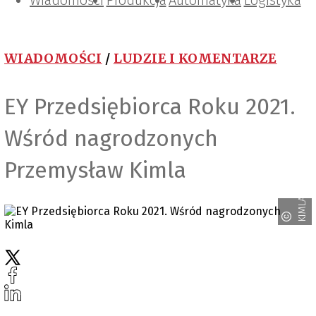
Wiadomości
Projektowanie i konstrukcje
Zarządzanie i IT
Tematy specjalne
Produkcja
Automatyka
Logistyka
WIADOMOŚCI
/
LUDZIE I KOMENTARZE
EY Przedsiębiorca Roku 2021.
Wśród nagrodzonych
Przemysław Kimla
KIMLA