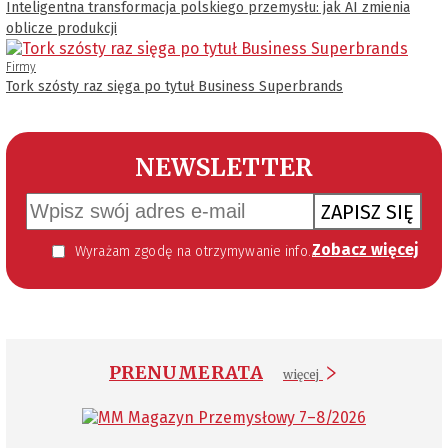
Inteligentna transformacja polskiego przemysłu: jak AI zmienia
oblicze produkcji
Firmy
Tork szósty raz sięga po tytuł Business Superbrands
NEWSLETTER
ZAPISZ SIĘ
Zobacz więcej
Wyrażam zgodę na otrzymywanie informacji handlowej kierowanej do mnie za pomocą środków komunikacji elektronicznej w szczególności poczty elektronicznej zgodnie z przepisem art. 10 ust 2 ustawy z dnia 18 lipca 2002 roku o świadczeniu usług drogą elektroniczną (Dz. U. 144 z 2002 r. poz. 1204). Zgoda jest dobrowolna, jednak jej wyrażenie jest konieczne, aby otrzymywać newsletter.
PRENUMERATA
więcej