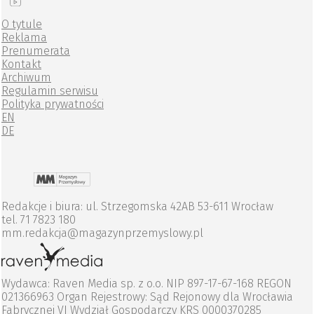
O tytule
Reklama
Prenumerata
Kontakt
Archiwum
Regulamin serwisu
Polityka prywatności
EN
DE
Redakcje i biura: ul. Strzegomska 42AB 53-611 Wrocław
tel. 71 7823 180
mm.redakcja@magazynprzemyslowy.pl
Wydawca: Raven Media sp. z o.o. NIP 897-17-67-168 REGON
021366963 Organ Rejestrowy: Sąd Rejonowy dla Wrocławia
Fabrycznej VI Wydział Gospodarczy KRS 0000370285