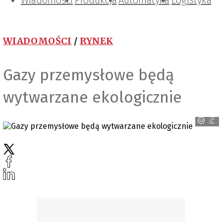
Wiadomości
Projektowanie i konstrukcje
Zarządzanie i IT
Tematy specjalne
Produkcja
Automatyka
Logistyka
WIADOMOŚCI
/
RYNEK
Gazy przemysłowe będą
wytwarzane ekologicznie
Pixabay