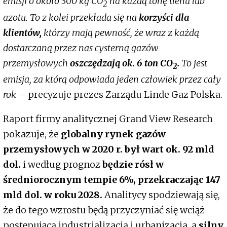
emisji o około 300 kg CO
na każdą tonę tlenu lub
2
azotu. To z kolei przekłada się na
korzyści dla
klientów,
którzy mają pewność, że wraz z każdą
dostarczaną przez nas cysterną gazów
przemysłowych
oszczędzają ok. 6 ton CO
.
To jest
2
emisja, za którą odpowiada jeden człowiek przez cały
rok
– precyzuje prezes Zarządu Linde Gaz Polska.
Raport firmy analitycznej Grand View Research
pokazuje, że
globalny rynek gazów
przemysłowych w 2020 r. był wart ok. 92 mld
dol.
i według prognoz
będzie rósł w
średniorocznym tempie 6%, przekraczając 147
mld dol. w roku 2028.
Analitycy spodziewają się,
że do tego wzrostu będą przyczyniać się wciąż
postępująca industrializacja i urbanizacja, a
silny