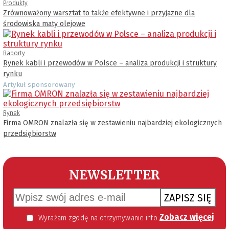
Produkty
Zrównoważony warsztat to także efektywne i przyjazne dla
środowiska maty olejowe
Raporty
Rynek kabli i przewodów w Polsce – analiza produkcji i struktury
rynku
Artykuł sponsorowany
Rynek
Firma OMRON znalazła się w zestawieniu najbardziej ekologicznych
przedsiębiorstw
NEWSLETTER
ZAPISZ SIĘ
Zobacz więcej
Wyrażam zgodę na otrzymywanie informacji handlowej kierowanej do mnie za pomocą środków komunikacji elektronicznej w szczególności poczty elektronicznej zgodnie z przepisem art. 10 ust 2 ustawy z dnia 18 lipca 2002 roku o świadczeniu usług drogą elektroniczną (Dz. U. 144 z 2002 r. poz. 1204). Zgoda jest dobrowolna, jednak jej wyrażenie jest konieczne, aby otrzymywać newsletter.