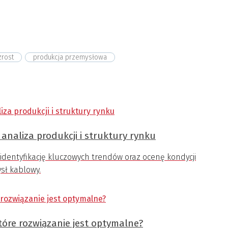
rost
produkcja przemysłowa
analiza produkcji i struktury rynku
identyfikację kluczowych trendów oraz ocenę kondycji
ysł kablowy.
tóre rozwiązanie jest optymalne?