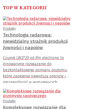
TOP W KATEGORII
Produkty
Technologia radarowa:
niewidzialny strażnik produkcji
żywności i napojów
Czujnik LW2720 od ifm electronic to
innowacyjne rozwiązanie do
bezkontaktowego pomiaru poziomu,
które zapewnia najwyższą precyzję i
niezawodność w wymagających
warunkach przemysłowych.
Produkty
Kompleksowe rozwiązanie dla