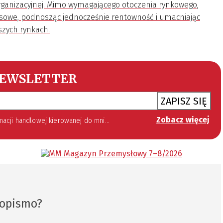
ganizacyjnej. Mimo wymagającego otoczenia rynkowego,
sowe, podnosząc jednocześnie rentowność i umacniając
szych rynkach.
EWSLETTER
ZAPISZ SIĘ
Zobacz więcej
 lipca 2002 roku o świadczeniu usług drogą elektroniczną (Dz. U. 144 z 2002 r. poz. 1204). Zgoda jest dobrowolna, jednak jej wyrażenie jest konieczne, aby otrzymywać newsletter.
sopismo?