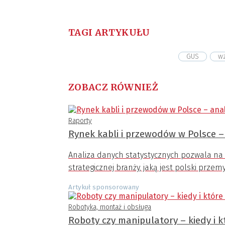
TAGI ARTYKUŁU
GUS
wz
ZOBACZ RÓWNIEŻ
Raporty
Rynek kabli i przewodów w Polsce – 
Analiza danych statystycznych pozwala na 
strategicznej branży, jaką jest polski przem
Artykuł sponsorowany
Robotyka, montaż i obsługa
Roboty czy manipulatory – kiedy i k