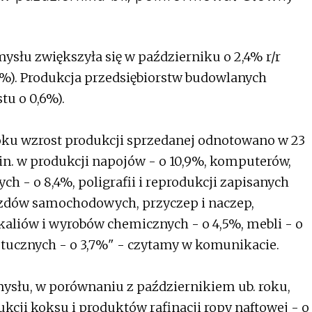
słu zwiększyła się w październiku o 2,4% r/r
%). Produkcja przedsiębiorstw budowlanych
tu o 0,6%).
oku wzrost produkcji sprzedanej odnotowano w 23
in. w produkcji napojów - o 10,9%, komputerów,
h - o 8,4%, poligrafii i reprodukcji zapisanych
azdów samochodowych, przyczep i naczep,
kaliów i wyrobów chemicznych - o 4,5%, mebli - o
tucznych - o 3,7%" - czytamy w komunikacie.
ysłu, w porównaniu z październikiem ub. roku,
dukcji koksu i produktów rafinacji ropy naftowej - o