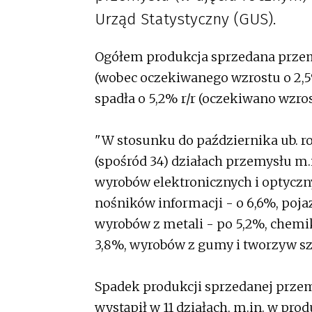
Urząd Statystyczny (GUS).
Ogółem produkcja sprzedana przemy
(wobec oczekiwanego wzrostu o 2,5
spadła o 5,2% r/r (oczekiwano wzros
"W stosunku do października ub. r
(spośród 34) działach przemysłu m.
wyrobów elektronicznych i optycznyc
nośników informacji - o 6,6%, poj
wyrobów z metali - po 5,2%, chemi
3,8%, wyrobów z gumy i tworzyw sz
Spadek produkcji sprzedanej przem
wystąpił w 11 działach, m.in. w pro