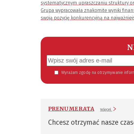
systematycznym upraszczaniu struktury or
Grupa wypracowała znakomite wyniki finan
swoją pozycję konkurencyjną na najważniej
N
Wyrażam zgodę na otrzymywanie informacji handlowej kierowanej do mnie za pomocą środków komunikacji elektronicznej w szczególności poczty elektronicznej zgodnie z przepisem art. 10 ust 2 ustawy z dnia 18
PRENUMERATA
więcej
Chcesz otrzymać nasze cza