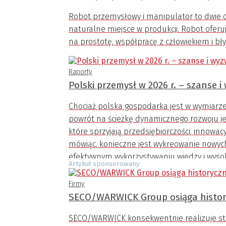
Robot przemysłowy i manipulator to dwie o
naturalne miejsce w produkcji. Robot oferu
na prostotę, współpracę z człowiekiem i b
Raporty
Polski przemysł w 2026 r. – szanse 
Chociaż polska gospodarka jest w wymiarz
powrót na ścieżkę dynamicznego rozwoju
które sprzyjają przedsiębiorczości, innowac
mówiąc, konieczne jest wykreowanie nowych
efektywnym wykorzystywaniu wiedzy i wysok
Artykuł sponsorowany
ograniczeń, które wynikają z niedostatku kapi
Firmy
SECO/WARWICK Group osiąga histo
SECO/WARWICK konsekwentnie realizuje stra