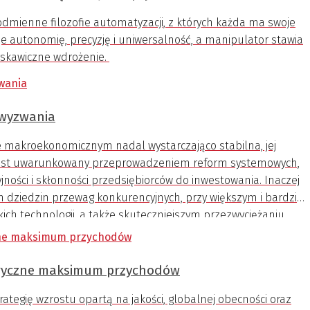
dmienne filozofie automatyzacji, z których każda ma swoje
je autonomię, precyzję i uniwersalność, a manipulator stawia
łyskawiczne wdrożenie.
i wyzwania
e makroekonomicznym nadal wystarczająco stabilna, jej
 jest uwarunkowany przeprowadzeniem reform systemowych,
yjności i skłonności przedsiębiorców do inwestowania. Inaczej
 dziedzin przewag konkurencyjnych, przy większym i bardziej
ich technologii, a także skuteczniejszym przezwyciężaniu
tału i siły roboczej.
ryczne maksimum przychodów
tegię wzrostu opartą na jakości, globalnej obecności oraz