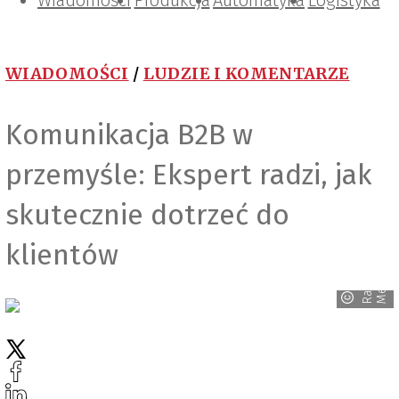
Wiadomości
Projektowanie i konstrukcje
Zarządzanie i IT
Tematy specjalne
Produkcja
Automatyka
Logistyka
WIADOMOŚCI
/
LUDZIE I KOMENTARZE
Komunikacja B2B w
przemyśle: Ekspert radzi, jak
skutecznie dotrzeć do
klientów
R
a
v
e
n
M
e
d
i
a