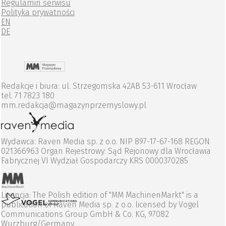
Regulamin serwisu
Polityka prywatności
EN
DE
Redakcje i biura: ul. Strzegomska 42AB 53-611 Wrocław
tel. 71 7823 180
mm.redakcja@magazynprzemyslowy.pl
Wydawca: Raven Media sp. z o.o. NIP 897-17-67-168 REGON
021366963 Organ Rejestrowy: Sąd Rejonowy dla Wrocławia
Fabrycznej VI Wydział Gospodarczy KRS 0000370285
Licencja: The Polish edition of "MM MachinenMarkt" is a
publication of Raven Media sp. z o.o. licensed by Vogel
Communications Group GmbH & Co. KG, 97082
Wurzburg/Germany.