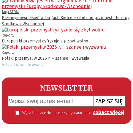
Targi STOM
Przemysłowa Jesień w Targach Kielce – centrum przemysłu Europy
Środkowo-Wschodniej
Raporty
Europejski przemysł cyfryzuje się zbyt wolno
Raporty
Polski przemysł w 2026 r. – szanse i wyzwania
Artykuł sponsorowany
NEWSLETTER
ZAPISZ SIĘ
Zobacz więcej
Wyrażam zgodę na otrzymywanie informacji handlowej kierowanej do mnie za pomocą środków komunikacji elektronicznej w szczególności poczty elektronicznej zgodnie z przepisem art. 10 ust 2 ustawy z dnia 18 lipca 2002 roku o świadczeniu usług drogą elektroniczną (Dz. U. 144 z 2002 r. poz. 1204). Zgoda jest dobrowolna, jednak jej wyrażenie jest konieczne, aby otrzymywać newsletter.