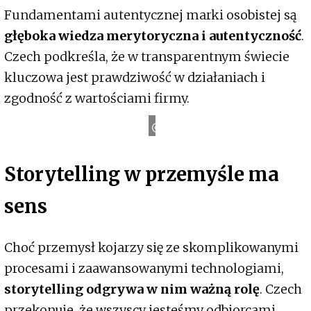
Fundamentami autentycznej marki osobistej są
głęboka wiedza merytoryczna i autentyczność
.
Czech podkreśla, że w transparentnym świecie
kluczowa jest prawdziwość w działaniach i
zgodność z wartościami firmy.
a
R
a
v
e
n
M
e
d
i
Storytelling w przemyśle ma
sens
Choć przemysł kojarzy się ze skomplikowanymi
procesami i zaawansowanymi technologiami,
storytelling odgrywa w nim ważną rolę
. Czech
przekonuje, że wszyscy jesteśmy odbiorcami,