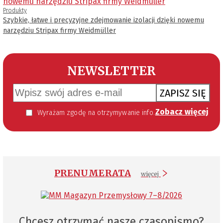
Produkty
Szybkie, łatwe i precyzyjne zdejmowanie izolacji dzięki nowemu
narzędziu Stripax firmy Weidmüller
NEWSLETTER
ZAPISZ SIĘ
Zobacz więcej
Wyrażam zgodę na otrzymywanie informacji handlowej kierowanej do mnie za pomocą środków komunikacji elektronicznej w szczególności poczty elektronicznej zgodnie z przepisem art. 10 ust 2 ustawy z dnia 18 lipca 2002 roku o świadczeniu usług drogą elektroniczną (Dz. U. 144 z 2002 r. poz. 1204). Zgoda jest dobrowolna, jednak jej wyrażenie jest konieczne, aby otrzymywać newsletter.
PRENUMERATA
więcej
Chcesz otrzymać nasze czasopismo?