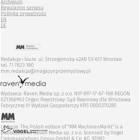
Archiwum
Regulamin serwisu
Polityka prywatności
EN
DE
Redakcje i biura: ul. Strzegomska 42AB 53-611 Wrocław
tel. 71 7823 180
mm.redakcja@magazynprzemyslowy.pl
Wydawca: Raven Media sp. z o.o. NIP 897-17-67-168 REGON
021366963 Organ Rejestrowy: Sąd Rejonowy dla Wrocławia
Fabrycznej VI Wydział Gospodarczy KRS 0000370285
Licencja: The Polish edition of "MM MachinenMarkt" is a
publication of Raven Media sp. z o.o. licensed by Vogel
Communications Group GmbH & Co. KG, 97082