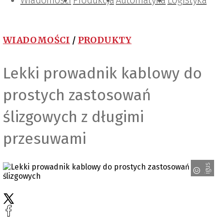
Wiadomości
Projektowanie i konstrukcje
Zarządzanie i IT
Tematy specjalne
Produkcja
Automatyka
Logistyka
WIADOMOŚCI
/
PRODUKTY
Lekki prowadnik kablowy do
prostych zastosowań
ślizgowych z długimi
przesuwami
igus