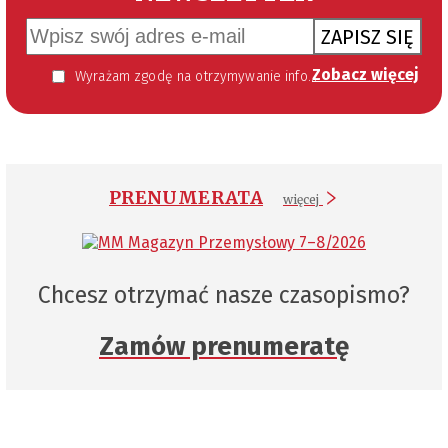
ZAPISZ SIĘ
Zobacz więcej
Wyrażam zgodę na otrzymywanie informacji handlowej kierowanej do mnie za pomocą środków komunikacji elektronicznej w szczególności poczty elektronicznej zgodnie z przepisem art. 10 ust 2 ustawy z dnia 18 lipca 2002 roku o świadczeniu usług drogą elektroniczną (Dz. U. 144 z 2002 r. poz. 1204). Zgoda jest dobrowolna, jednak jej wyrażenie jest konieczne, aby otrzymywać newsletter.
PRENUMERATA
więcej
Chcesz otrzymać nasze czasopismo?
Zamów prenumeratę