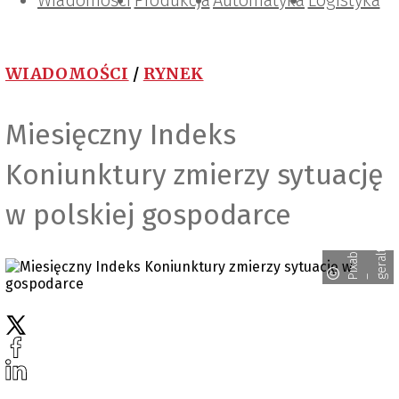
Wiadomości
Projektowanie i konstrukcje
Zarządzanie i IT
Tematy specjalne
Produkcja
Automatyka
Logistyka
WIADOMOŚCI
/
RYNEK
Miesięczny Indeks
Koniunktury zmierzy sytuację
w polskiej gospodarce
i
x
a
b
a
y
e
r
a
l
t
P
– g