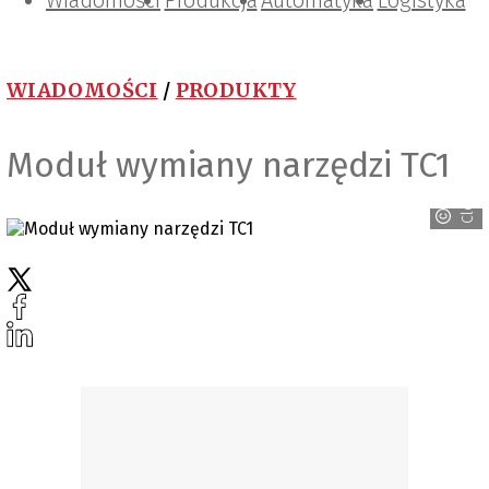
Wiadomości
Projektowanie i konstrukcje
Zarządzanie i IT
Tematy specjalne
Produkcja
Automatyka
Logistyka
WIADOMOŚCI
/
PRODUKTY
Moduł wymiany narzędzi TC1
Cloos