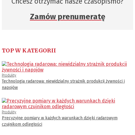
Chcesz otrzymać nasze czasopismo?
Zamów prenumeratę
TOP W KATEGORII
Produkty
Technologia radarowa: niewidzialny strażnik produkcji żywności i
napojów
Produkty
Precyzyjne pomiary w każdych warunkach dzięki radarowym
czujnikom odległości