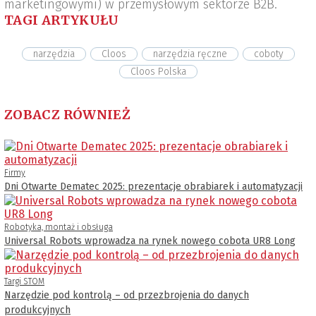
marketingowymi) w przemysłowym sektorze B2B.
TAGI ARTYKUŁU
narzędzia
Cloos
narzędzia ręczne
coboty
Cloos Polska
ZOBACZ RÓWNIEŻ
Firmy
Dni Otwarte Dematec 2025: prezentacje obrabiarek i automatyzacji
Robotyka, montaż i obsługa
Universal Robots wprowadza na rynek nowego cobota UR8 Long
Targi STOM
Narzędzie pod kontrolą – od przezbrojenia do danych
produkcyjnych