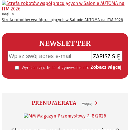
Targi ITM
Strefa robotów współpracujących w Salonie AUTOMA na ITM 2026
NEWSLETTER
ZAPISZ SIĘ
Zobacz więcej
Wyrażam zgodę na otrzymywanie informacji handlowej kierowanej do mnie za pomocą środków komunikacji elektronicznej w szczególności poczty elektronicznej zgodnie z przepisem art. 10 ust 2 ustawy z dnia 18 lipca 2002 roku o świadczeniu usług drogą elektroniczną (Dz. U. 144 z 2002 r. poz. 1204). Zgoda jest dobrowolna, jednak jej wyrażenie jest konieczne, aby otrzymywać newsletter.
PRENUMERATA
więcej