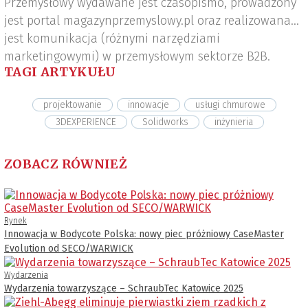
Przemysłowy wydawane jest czasopismo, prowadzony
jest portal magazynprzemyslowy.pl oraz realizowana
jest komunikacja (różnymi narzędziami
marketingowymi) w przemysłowym sektorze B2B.
TAGI ARTYKUŁU
projektowanie
innowacje
usługi chmurowe
3DEXPERIENCE
Solidworks
inżynieria
ZOBACZ RÓWNIEŻ
Rynek
Innowacja w Bodycote Polska: nowy piec próżniowy CaseMaster
Evolution od SECO/WARWICK
Wydarzenia
Wydarzenia towarzyszące – SchraubTec Katowice 2025