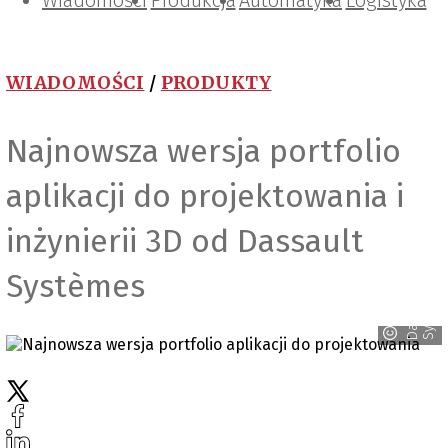
Wiadomości
Projektowanie i konstrukcje
Zarządzanie i IT
Tematy specjalne
Produkcja
Automatyka
Logistyka
WIADOMOŚCI
/
PRODUKTY
Najnowsza wersja portfolio
aplikacji do projektowania i
inżynierii 3D od Dassault
Systèmes
s
D
a
s
s
a
u
l
t
S
y
s
t
è
m
e