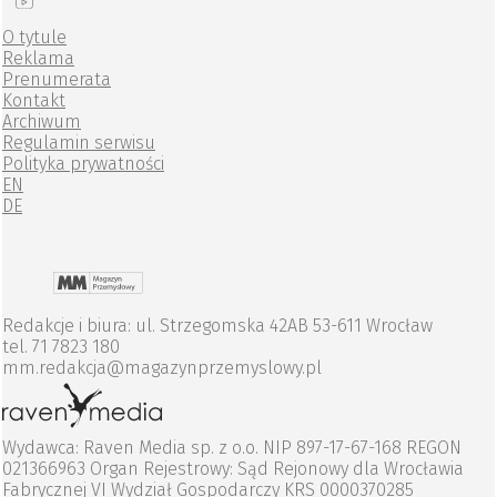
O tytule
Reklama
Prenumerata
Kontakt
Archiwum
Regulamin serwisu
Polityka prywatności
EN
DE
Redakcje i biura: ul. Strzegomska 42AB 53-611 Wrocław
tel. 71 7823 180
mm.redakcja@magazynprzemyslowy.pl
Wydawca: Raven Media sp. z o.o. NIP 897-17-67-168 REGON
021366963 Organ Rejestrowy: Sąd Rejonowy dla Wrocławia
Fabrycznej VI Wydział Gospodarczy KRS 0000370285