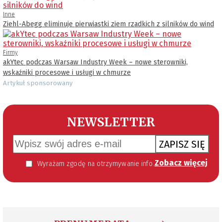
Inne
Ziehl-Abegg eliminuje pierwiastki ziem rzadkich z silników do wind
Firmy
akYtec podczas Warsaw Industry Week – nowe sterowniki,
wskaźniki procesowe i usługi w chmurze
Artykuł sponsorowany
NEWSLETTER
ZAPISZ SIĘ
Zobacz więcej
Wyrażam zgodę na otrzymywanie informacji handlowej kierowanej do mnie za pomocą środków komunikacji elektronicznej w szczególności poczty elektronicznej zgodnie z przepisem art. 10 ust 2 ustawy z dnia 18 lipca 2002 roku o świadczeniu usług drogą elektroniczną (Dz. U. 144 z 2002 r. poz. 1204). Zgoda jest dobrowolna, jednak jej wyrażenie jest konieczne, aby otrzymywać newsletter.