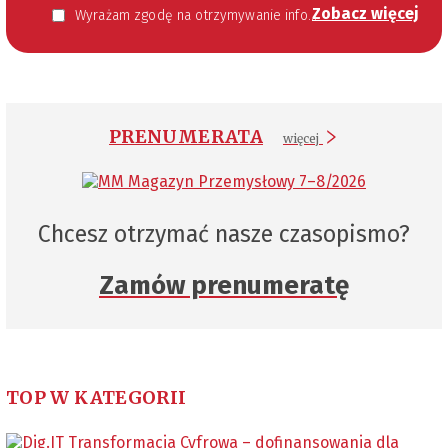
Zobacz więcej
Wyrażam zgodę na otrzymywanie informacji handlowej kierowanej do mnie za pomocą środków komunikacji elektronicznej w szczególności poczty elektronicznej zgodnie z przepisem art. 10 ust 2 ustawy z dnia 18 lipca 2002 roku o świadczeniu usług drogą elektroniczną (Dz. U. 144 z 2002 r. poz. 1204). Zgoda jest dobrowolna, jednak jej wyrażenie jest konieczne, aby otrzymywać newsletter.
PRENUMERATA
więcej
Chcesz otrzymać nasze czasopismo?
Zamów prenumeratę
TOP W KATEGORII