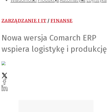
Wiadomości
Projektowanie i konstrukcje
Zarządzanie i IT
Tematy specjalne
Produkcja
Automatyka
Logistyka
ZARZĄDZANIE I IT
/
FINANSE
Nowa wersja Comarch ERP
wspiera logistykę i produkcję