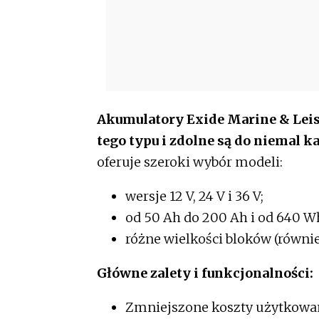
Akumulatory Exide Marine & Leis
tego typu i zdolne są do niemal 
oferuje szeroki wybór modeli:
wersje 12 V, 24 V i 36 V;
od 50 Ah do 200 Ah i od 640 W
różne wielkości bloków (równie
Główne zalety i funkcjonalności:
Zmniejszone koszty użytkowani