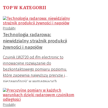
TOP W KATEGORII
Produkty
Technologia radarowa:
niewidzialny strażnik produkcji
żywności i napojów
Czujnik LW2720 od ifm electronic to
innowacyjne rozwiązanie do
bezkontaktowego pomiaru poziomu,
które zapewnia najwyższą precyzję i
niezawodność w wymagających
warunkach przemysłowych.
Produkty