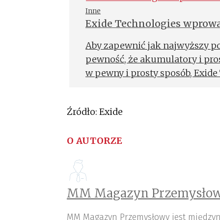
Inne
Exide Technologies wprow
Aby zapewnić jak najwyższy 
pewność, że akumulatory i pr
w pewny i prosty sposób, Exid
w chmurze system Motion+ Fle
Źródło: Exide
O AUTORZE
MM Magazyn Przemysłow
MM Magazyn Przemysłowy jest międzyn