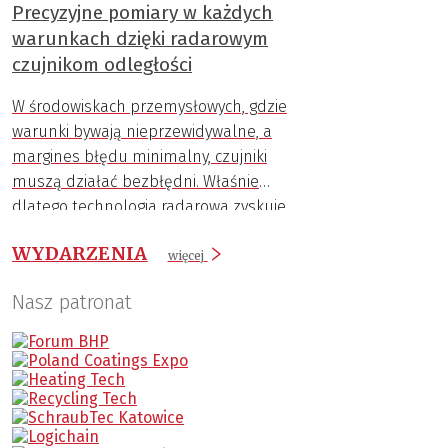
Precyzyjne pomiary w każdych
warunkach dzięki radarowym
czujnikom odległości
W środowiskach przemysłowych, gdzie
warunki bywają nieprzewidywalne, a
margines błędu minimalny, czujniki
muszą działać bezbłędni. Właśnie
dlatego technologia radarowa zyskuje
coraz większą popularność.
WYDARZENIA
więcej
Nasz patronat