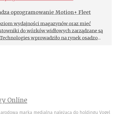
adza oprogramowanie Motion+ Fleet
poziom wydajności magazynów oraz mieć
ostowniki do wózków widłowych zarządzane są
e Technologies wprowadziło na rynek osadzony
et.
y Online
arodową marką medialną należącą do holdingu Vogel