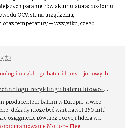
iejszych parametrów akumulatora: poziomu
obwodu OCV, stanu urządzenia,
li oraz temperatury – wszystko, czego
AKŻE
echnologii recyklingu baterii litowo-
ym producentem baterii w Europie, a więc
ecnej dekady może być wart nawet 250 mld
 osiągnięcie również pozycji lidera w
 baterii.