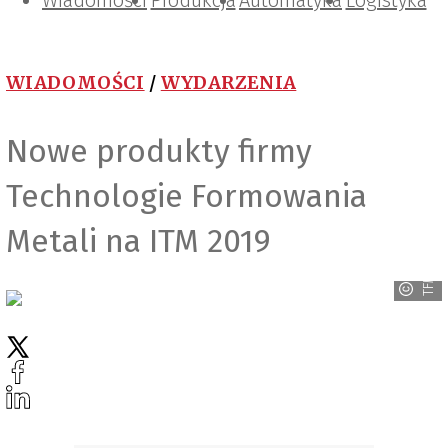
Wiadomości
Projektowanie i konstrukcje
Zarządzanie i IT
Tematy specjalne
Produkcja
Automatyka
Logistyka
WIADOMOŚCI
/
WYDARZENIA
Nowe produkty firmy
Technologie Formowania
Metali na ITM 2019
TFM