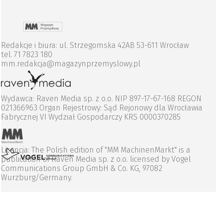
Redakcje i biura: ul. Strzegomska 42AB 53-611 Wrocław
tel. 71 7823 180
mm.redakcja@magazynprzemyslowy.pl
Wydawca: Raven Media sp. z o.o. NIP 897-17-67-168 REGON
021366963 Organ Rejestrowy: Sąd Rejonowy dla Wrocławia
Fabrycznej VI Wydział Gospodarczy KRS 0000370285
Licencja: The Polish edition of "MM MachinenMarkt" is a
publication of Raven Media sp. z o.o. licensed by Vogel
Communications Group GmbH & Co. KG, 97082
Wurzburg/Germany.