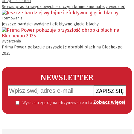
Utrzymanie ruchu
Serwis pras krawędziowych – o czym koniecznie należy wiedzieć
Formowanie
Jeszcze bardziej wydajne i efektywne gięcie blachy
Wydarzenia
Prima Power pokazuje przyszłość obróbki blach na Blechexpo
2025
NEWSLETTER
ZAPISZ SIĘ
Zobacz więcej
Wyrażam zgodę na otrzymywanie informacji handlowej kierowanej do mnie za pomocą środków komunikacji elektronicznej w szczególności poczty elektronicznej zgodnie z przepisem art. 10 ust 2 ustawy z dnia 18 lipca 2002 roku o świadczeniu usług drogą elektroniczną (Dz. U. 144 z 2002 r. poz. 1204). Zgoda jest dobrowolna, jednak jej wyrażenie jest konieczne, aby otrzymywać newsletter.