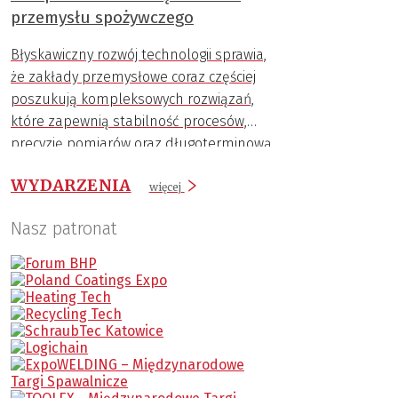
przemysłu spożywczego
Błyskawiczny rozwój technologii sprawia,
że zakłady przemysłowe coraz częściej
poszukują kompleksowych rozwiązań,
które zapewnią stabilność procesów,
precyzję pomiarów oraz długoterminową
trwałość komponentów.
WYDARZENIA
więcej
Nasz patronat