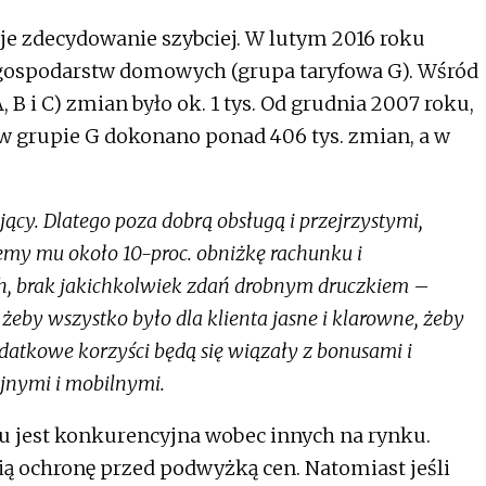
uje zdecydowanie szybciej. W lutym 2016 roku
 gospodarstw domowych (grupa taryfowa G). Wśród
B i C) zmian było ok. 1 tys. Od grudnia 2007 roku,
 w grupie G dokonano ponad 406 tys. zmian, a w
jący. Dlatego poza dobrą obsługą i przejrzystymi,
jemy mu około 10-proc. obniżkę rachunku i
, brak jakichkolwiek zdań drobnym druczkiem
–
żeby wszystko było dla klienta jasne i klarowne, żeby
Dodatkowe korzyści będą się wiązały z bonusami i
jnymi i mobilnymi.
zu jest konkurencyjna wobec innych na rynku.
ią ochronę przed podwyżką cen. Natomiast jeśli