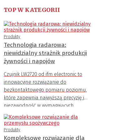
TOP W KATEGORII
Produkty
Technologia radarowa:
niewidzialny strażnik produkcji
żywności i napojów
Czujnik LW2720 od ifm electronic to
innowacyjne rozwiązanie do
bezkontaktowego pomiaru poziomu,
które zapewnia najwyższą precyzję i
niezawodność w wymagających
warunkach przemysłowych.
Produkty
Kompleksowe rozwiązanie dla