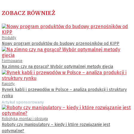
ZOBACZ RÓWNIEŻ
Produkty
Nowy program produktów do budowy przenośników od KIPP
Formowanie
Na zimno czy na gorąco? Wybór optymalnej metody gięcia
Raporty
Rynek kabli i przewodów w Polsce – analiza produkcji i struktury
rynku
Artykuł sponsorowany
Robotyka, montaż i obsługa
Roboty czy manipulatory – kiedy i które rozwiązanie jest
optymalne?