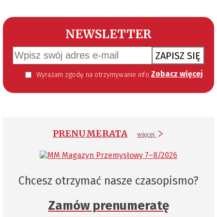
NEWSLETTER
ZAPISZ SIĘ
Zobacz więcej
Wyrażam zgodę na otrzymywanie informacji handlowej kierowanej do mnie za pomocą środków komunikacji elektronicznej w szczególności poczty elektronicznej zgodnie z przepisem art. 10 ust 2 ustawy z dnia 18 lipca 2002 roku o świadczeniu usług drogą elektroniczną (Dz. U. 144 z 2002 r. poz. 1204). Zgoda jest dobrowolna, jednak jej wyrażenie jest konieczne, aby otrzymywać newsletter.
PRENUMERATA
więcej
Chcesz otrzymać nasze czasopismo?
Zamów prenumeratę