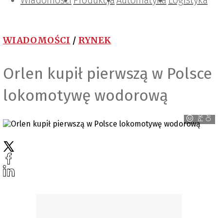
Wiadomości
Projektowanie i konstrukcje
Zarządzanie i IT
Tematy specjalne
Produkcja
Automatyka
Logistyka
WIADOMOŚCI
/
RYNEK
Orlen kupił pierwszą w Polsce
lokomotywę wodorową
n
P
K
N
O
r
l
e