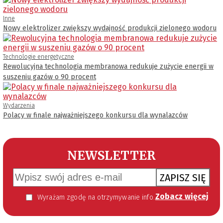
Inne
Nowy elektrolizer zwiększy wydajność produkcji zielonego wodoru
Technologie energetyczne
Rewolucyjna technologia membranowa redukuje zużycie energii w
suszeniu gazów o 90 procent
Wydarzenia
Polacy w finale najważniejszego konkursu dla wynalazców
NEWSLETTER
ZAPISZ SIĘ
Zobacz więcej
Wyrażam zgodę na otrzymywanie informacji handlowej kierowanej do mnie za pomocą środków komunikacji elektronicznej w szczególności poczty elektronicznej zgodnie z przepisem art. 10 ust 2 ustawy z dnia 18 lipca 2002 roku o świadczeniu usług drogą elektroniczną (Dz. U. 144 z 2002 r. poz. 1204). Zgoda jest dobrowolna, jednak jej wyrażenie jest konieczne, aby otrzymywać newsletter.