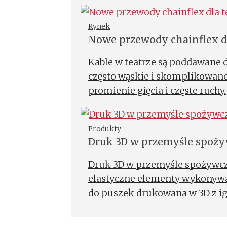
Rynek
Nowe przewody chainflex dl
Kable w teatrze są poddawane 
często wąskie i skomplikowan
promienie gięcia i częste ruchy.
Produkty
Druk 3D w przemyśle spoży
Druk 3D w przemyśle spożywczy
elastyczne elementy wykonywan
do puszek drukowana w 3D z igl