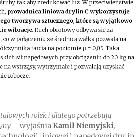
ruby, tak aby zredukować luz. W przeciwieństwie
ch,
prowadnica liniowa drylin C wykorzystuje
go tworzywa sztucznego, które są wyjątkowo
kie wibracje
. Ruch obrotowy odbywa się za
co w połączeniu ze średnicą wałka pozwala na
łczynnika tarcia na poziomie µ = 0,05. Taka
skich sił napędowych przy obciążeniu do 20 kg na
e na wstrząsy, wytrzymałe i pozwalają uzyskać
ie robocze.
alowych rolek i dlatego potrzebują
yny –
wyjaśnia
Kamil Niemyjski
,
echnologii liniowej i napędowej drylin