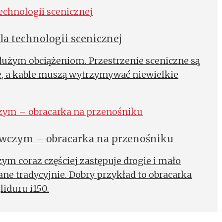
a technologii scenicznej
dużym obciążeniom. Przestrzenie sceniczne są
e, a kable muszą wytrzymywać niewielkie
wczym – obracarka na przenośniku
m coraz częściej zastępuje drogie i mało
e tradycyjnie. Dobry przykład to obracarka
iduru i150.