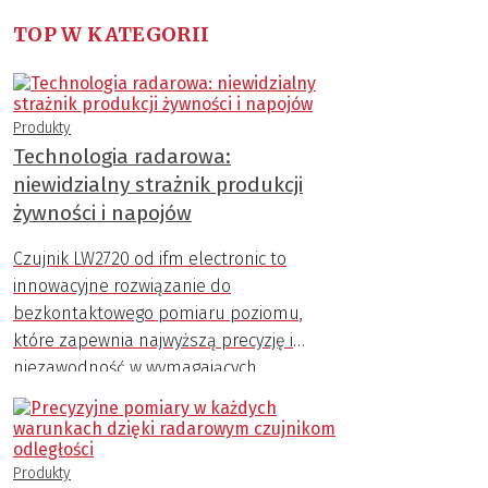
TOP W KATEGORII
Produkty
Technologia radarowa:
niewidzialny strażnik produkcji
żywności i napojów
Czujnik LW2720 od ifm electronic to
innowacyjne rozwiązanie do
bezkontaktowego pomiaru poziomu,
które zapewnia najwyższą precyzję i
niezawodność w wymagających
warunkach przemysłowych.
Produkty