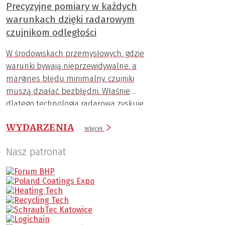
Precyzyjne pomiary w każdych
warunkach dzięki radarowym
czujnikom odległości
W środowiskach przemysłowych, gdzie
warunki bywają nieprzewidywalne, a
margines błędu minimalny, czujniki
muszą działać bezbłędni. Właśnie
dlatego technologia radarowa zyskuje
coraz większą popularność.
WYDARZENIA
więcej
Nasz patronat