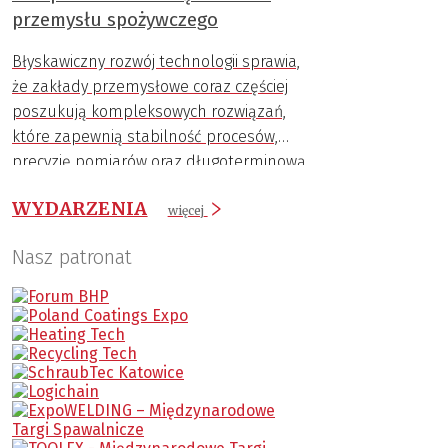
przemysłu spożywczego
Błyskawiczny rozwój technologii sprawia,
że zakłady przemysłowe coraz częściej
poszukują kompleksowych rozwiązań,
które zapewnią stabilność procesów,
precyzję pomiarów oraz długoterminową
trwałość komponentów.
WYDARZENIA
więcej
Nasz patronat