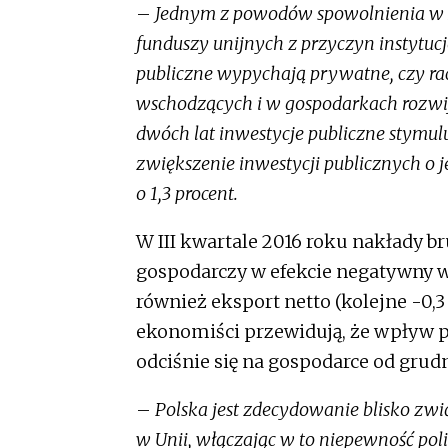
–
Jednym z powodów spowolnienia w 2
funduszy unijnych z przyczyn instytucj
publiczne wypychają prywatne, czy rac
wschodzących i w gospodarkach rozwija
dwóch lat inwestycje publiczne stymul
zwiększenie inwestycji publicznych o 
o 1,3 procent.
W III kwartale 2016 roku nakłady bru
gospodarczy w efekcie negatywny wp
również eksport netto (kolejne -0,
ekonomiści przewidują, że wpływ 
odciśnie się na gospodarce od grudn
–
Polska jest zdecydowanie blisko zwią
w Unii, włączając w to niepewność pol