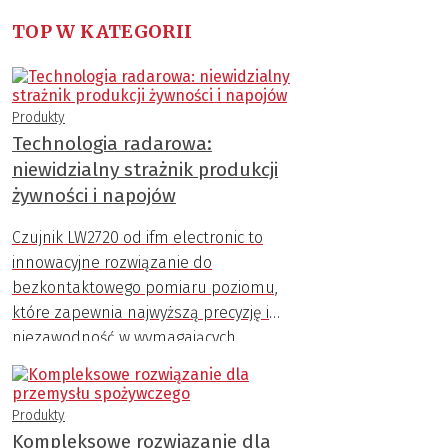
TOP W KATEGORII
Produkty
Technologia radarowa:
niewidzialny strażnik produkcji
żywności i napojów
Czujnik LW2720 od ifm electronic to
innowacyjne rozwiązanie do
bezkontaktowego pomiaru poziomu,
które zapewnia najwyższą precyzję i
niezawodność w wymagających
warunkach przemysłowych.
Produkty
Kompleksowe rozwiązanie dla