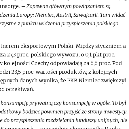
hnsorge. –
Zapewne głównym powiązaniem są
zenia Europy: Niemiec, Austrii, Szwajcarii. Tam widać
rzystne z punktu widzenia przyspieszenia polskiego
tnerem eksportowym Polski. Między styczniem a
 27,3 proc. polskiego wywozu, o 0,1 pkt proc.
w kolejności Czechy odpowiadają za 6,6 proc. Pod
zi 23,5 proc. wartości produktów, z kolejnych
tępnych danych wynika, że PKB Niemiec zwiększył
 od oczekiwań.
ez konsumpcję prywatną czy konsumpcję w ogóle. To był
odatkowy bodziec powinien przyjść ze strony inwestycji.
e do przyspieszenia rozdzielania funduszy unijnych, ale
cji prywatnych
– przewiduje ekonomistka Banku