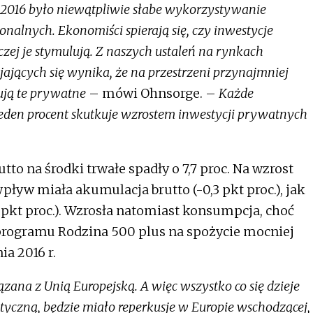
016 było niewątpliwie słabe wykorzystywanie
onalnych. Ekonomiści spierają się, czy inwestycje
zej je stymulują. Z naszych ustaleń na rynkach
jących się wynika, że na przestrzeni przynajmniej
ują te prywatne
– mówi Ohnsorge. –
Każde
jeden procent skutkuje wzrostem inwestycji prywatnych
tto na środki trwałe spadły o 7,7 proc. Na wzrost
ływ miała akumulacja brutto (-0,3 pkt proc.), jak
3 pkt proc.). Wzrosła natomiast konsumpcja, choć
programu Rodzina 500 plus na spożycie mocniej
ia 2016 r.
zana z Unią Europejską. A więc wszystko co się dzieje
ityczną, będzie miało reperkusje w Europie wschodzącej,