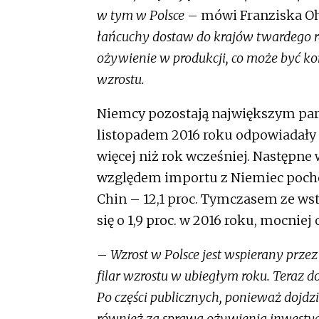
w tym w Polsce
– mówi Franziska O
łańcuchy dostaw do krajów twardego rd
ożywienie w produkcji, co może być ko
wzrostu.
Niemcy pozostają największym par
listopadem 2016 roku odpowiadały za
więcej niż rok wcześniej. Następne 
względem importu z Niemiec pochod
Chin – 12,1 proc. Tymczasem ze ws
się o 1,9 proc. w 2016 roku, mocniej
–
Wzrost w Polsce jest wspierany prz
filar wzrostu w ubiegłym roku. Teraz d
Po części publicznych, ponieważ dojdzi
również za sprawą ożywienia inwesty