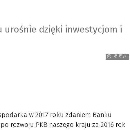
 urośnie dzięki inwestycjom i
P
i
x
a
B
/
g
e
r
a
l
t
/
C
C
0
P
u
b
l
i
D
o
m
y
n
a
c
a
i
gospodarka w 2017 roku zdaniem Banku
mpo rozwoju PKB naszego kraju za 2016 rok