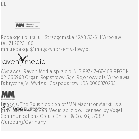
DE
Redakcje i biura: ul. Strzegomska 42AB 53-611 Wrocław
tel. 71 7823 180
mm.redakcja@magazynprzemyslowy.pl
Wydawca: Raven Media sp. z o.o. NIP 897-17-67-168 REGON
021366963 Organ Rejestrowy: Sąd Rejonowy dla Wrocławia
Fabrycznej VI Wydział Gospodarczy KRS 0000370285
Licencja: The Polish edition of "MM MachinenMarkt" is a
publication of Raven Media sp. z o.o. licensed by Vogel
Communications Group GmbH & Co. KG, 97082
Wurzburg/Germany.