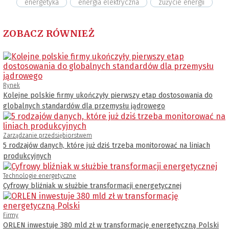
energetyka
energia elektryczna
zużycie energii
ZOBACZ RÓWNIEŻ
Rynek
Kolejne polskie firmy ukończyły pierwszy etap dostosowania do
globalnych standardów dla przemysłu jądrowego
Zarządzanie przedsiębiorstwem
5 rodzajów danych, które już dziś trzeba monitorować na liniach
produkcyjnych
Technologie energetyczne
Cyfrowy bliźniak w służbie transformacji energetycznej
Firmy
ORLEN inwestuje 380 mld zł w transformację energetyczną Polski