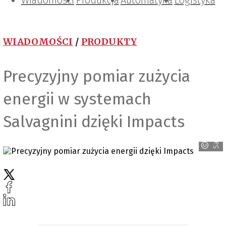
Wiadomości
Projektowanie i konstrukcje
Zarządzanie i IT
Tematy specjalne
Produkcja
Automatyka
Logistyka
WIADOMOŚCI
/
PRODUKTY
Precyzyjny pomiar zużycia
energii w systemach
Salvagnini dzięki Impacts
Salvagnini