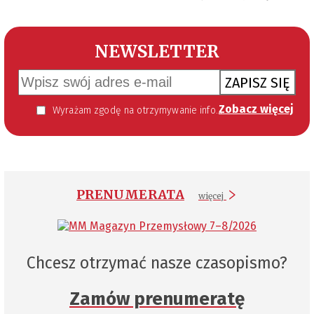
NEWSLETTER
ZAPISZ SIĘ
Zobacz więcej
Wyrażam zgodę na otrzymywanie informacji handlowej kierowanej do mnie za pomocą środków komunikacji elektronicznej w szczególności poczty elektronicznej zgodnie z przepisem art. 10 ust 2 ustawy z dnia 18 lipca 2002 roku o świadczeniu usług drogą elektroniczną (Dz. U. 144 z 2002 r. poz. 1204). Zgoda jest dobrowolna, jednak jej wyrażenie jest konieczne, aby otrzymywać newsletter.
PRENUMERATA
więcej
Chcesz otrzymać nasze czasopismo?
Zamów prenumeratę