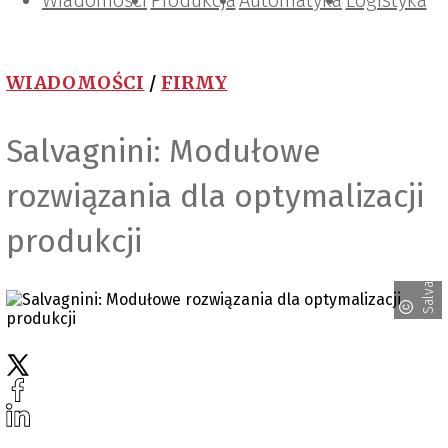
Wiadomości
Projektowanie i konstrukcje
Zarządzanie i IT
Tematy specjalne
Produkcja
Automatyka
Logistyka
WIADOMOŚCI
/
FIRMY
Salvagnini: Modułowe
rozwiązania dla optymalizacji
produkcji
Salvagnini