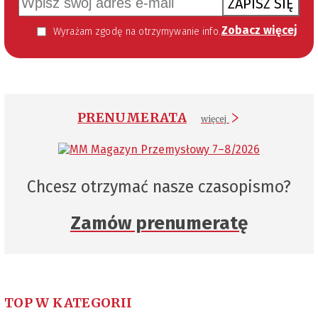
ZAPISZ SIĘ
Zobacz więcej
Wyrażam zgodę na otrzymywanie informacji handlowej kierowanej do mnie za pomocą środków komunikacji elektronicznej w szczególności poczty elektronicznej zgodnie z przepisem art. 10 ust 2 ustawy z dnia 18 lipca 2002 roku o świadczeniu usług drogą elektroniczną (Dz. U. 144 z 2002 r. poz. 1204). Zgoda jest dobrowolna, jednak jej wyrażenie jest konieczne, aby otrzymywać newsletter.
PRENUMERATA
więcej
Chcesz otrzymać nasze czasopismo?
Zamów prenumeratę
TOP W KATEGORII