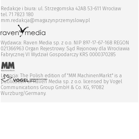
Redakcje i biura: ul. Strzegomska 42AB 53-611 Wrocław
tel. 71 7823 180
mm.redakcja@magazynprzemyslowy.pl
Wydawca: Raven Media sp. z o.o. NIP 897-17-67-168 REGON
021366963 Organ Rejestrowy: Sąd Rejonowy dla Wrocławia
Fabrycznej VI Wydział Gospodarczy KRS 0000370285
Licencja: The Polish edition of "MM MachinenMarkt" is a
publication of Raven Media sp. z o.o. licensed by Vogel
Communications Group GmbH & Co. KG, 97082
Wurzburg/Germany.