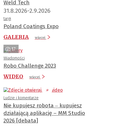
Weld Tech
31.8.2026-2.9.2026
targi
Poland Coatings Expo
GALERIA
więcej
17
Wiadomości
Robo Challenge 2023
WIDEO
więcej
Ludzie i komentarze
Nie kupujesz robota ‒ kupujesz
działającą aplikację – MM Studio
2026 [debata]