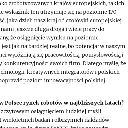
oko zrobotyzowanych krajów europejskich, takich
zie wskaźnik ten utrzymuje się na poziomie 170-
ć, jaka dzieli nasz kraj od czołówki europejskiej
 nami jeszcze długa droga i wiele pracy do
ny, że osiągnięcie wyniku na poziomie
jest jak najbardziej realne, bo potencjał w naszym
nci wyróżniają się pracowitością, pomysłowością i
 konkurencyjności swoich firm. Dlatego myślę, że
hnologii, kreatywnych integratorów i polskich
 poprawić poziom innowacyjności polskiej
 w Polsce rynek robotów w najbliższych latach?
szczytowym osiągnięciem ludzkiej myśli
kt wieloletnich badań i olbrzymich nakładów