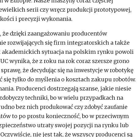
h w Europie. Nasze maszyny coraz częściej
wielkich serii czy wręcz produkcji prototypowej,
kości i precyzji wykonania.
ć, że dzięki zaangażowaniu producentów
e rozwijających się firm integratorskich a także
k akademickich sytuacja na polskim rynku powoli
NUC wynika, że z roku na rok coraz szersze grono
prawę, że decydując się na inwestycje w robotykę
 się tylko do myślenia o kosztach zakupu robotów.
nania. Producenci dostrzegają szanse, jakie niesie
zdobyczy techniki, bo w wielu przypadkach na
 trudno bez nich produkować czy zdobyć zaufanie
ntów to po prostu konieczność, bo w przeciwnym
pieczeństwo utraty swojej pozycji na rynku lub
Oczywiście, nie jest tak, że wszyscy producenci są