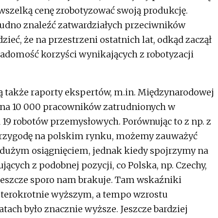
 wszelką cenę zrobotyzować swoją produkcję.
trudno znaleźć zatwardziałych przeciwników
eć, że na przestrzeni ostatnich lat, odkąd zaczął
adomość korzyści wynikających z robotyzacji
ą także raporty ekspertów, m.in. Międzynarodowej
ce na 10 000 pracowników zatrudnionych w
9 robotów przemysłowych. Porównując to z np. z
przygodę na polskim rynku, możemy zauważyć
to dużym osiągnięciem, jednak kiedy spojrzymy na
ących z podobnej pozycji, co Polska, np. Czechy,
 jeszcze sporo nam brakuje. Tam wskaźniki
czterokrotnie wyższym, a tempo wzrostu
tach było znacznie wyższe. Jeszcze bardziej