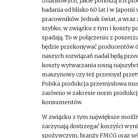
finansowych, jakie ponoszą ich pro
badania od blisko 60 lat i w Japoni
pracowników. Jednak świat, a wraz 
szybko, w związku z tym i koszty 
spadają. To w połączeniu z poszerza
będzie przekonywać producentów do
naszych rozwiązań nadal będą prze
koszty wytwarzania rosną najszybci
maszynowy czy też przemysł przetw
Polska produkcja przemysłowa mus
zarówno w zakresie norm produkcji
konsumentów.
W związku z tym największe możliwo
zaczynają dostrzegać korzyści wyn
spożywczym, branży FMCG oraz se