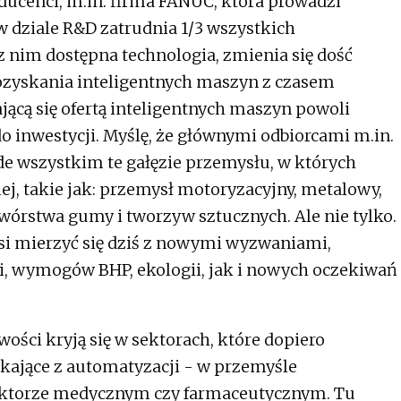
ducenci, m.in. firma FANUC, która prowadzi
i w dziale R&D zatrudnia 1/3 wszystkich
z nim dostępna technologia, zmienia się dość
pozyskania inteligentnych maszyn z czasem
jącą się ofertą inteligentnych maszyn powoli
 inwestycji. Myślę, że głównymi odbiorcami m.in.
de wszystkim te gałęzie przemysłu, w których
ej, takie jak: przemysł motoryzacyjny, metalowy,
órstwa gumy i tworzyw sztucznych. Ale nie tylko.
i mierzyć się dziś z nowymi wyzwaniami,
, wymogów BHP, ekologii, jak i nowych oczekiwań
ści kryją się w sektorach, które dopiero
ikające z automatyzacji - w przemyśle
ktorze medycznym czy farmaceutycznym. Tu