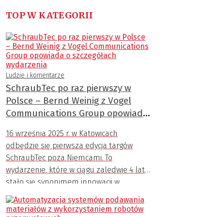
TOP W KATEGORII
Ludzie i komentarze
SchraubTec po raz pierwszy w
Polsce – Bernd Weinig z Vogel
Communications Group opowiada
o szczegółach wydarzenia
16 września 2025 r. w Katowicach
odbędzie się pierwsza edycja targów
SchraubTec poza Niemcami. To
wydarzenie, które w ciągu zaledwie 4 lat
stało się synonimem innowacji w
dziedzinie połączeń śrubowych.