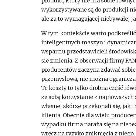
produkt, który nie ma sobie równyc
wykorzystywane są do produkcji nie
ale za to wymagającej niebywałej ja
W tym kontekście warto podkreśli
inteligentnych maszyn i dynamiczni
wsparciu przedstawicieli środowis
sie zmienia. Z obserwacji firmy FA
producentów zaczyna zdawać sobie s
przemysłową, nie można ograniczać
Te koszty to tylko drobna część rów
ze sobą korzystanie z najnowszych 
własnej skórze przekonali się, jak
klienta. Obecnie dla wielu produce
wypadku firma naraża się na niebez
wręcz na ryzyko zniknięcia z niego. 