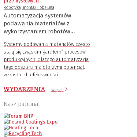
Robotyka, montaż i obsługa
Automatyzacja systemów
podawania materiałów z
wykorzystaniem robotów
przemysłowych
Systemy podawania materiałów często
stają się „wąskim gardłem” procesów
produkcyjnych, dlatego automatyzacja
tego obszaru ma olbrzymi potencjał
wzrostu ich efektywności.
WYDARZENIA
więcej
Nasz patronat