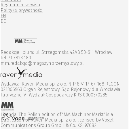
Regulamin serwisu
Polityka prywatności
EN
DE
Redakcje i biura: ul. Strzegomska 42AB 53-611 Wrocław
tel. 71 7823 180
mm.redakcja@magazynprzemyslowy.pl
Wydawca: Raven Media sp. z o.o. NIP 897-17-67-168 REGON
021366963 Organ Rejestrowy: Sąd Rejonowy dla Wrocławia
Fabrycznej VI Wydział Gospodarczy KRS 0000370285
Licencja: The Polish edition of "MM MachinenMarkt" is a
publication of Raven Media sp. z o.o. licensed by Vogel
Communications Group GmbH & Co. KG, 97082