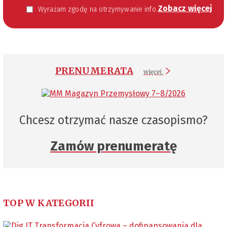
Zobacz więcej
Wyrażam zgodę na otrzymywanie informacji handlowej kierowanej do mnie za pomocą środków komunikacji elektronicznej w szczególności poczty elektronicznej zgodnie z przepisem art. 10 ust 2 ustawy z dnia 18 lipca 2002 roku o świadczeniu usług drogą elektroniczną (Dz. U. 144 z 2002 r. poz. 1204). Zgoda jest dobrowolna, jednak jej wyrażenie jest konieczne, aby otrzymywać newsletter.
PRENUMERATA
więcej
Chcesz otrzymać nasze czasopismo?
Zamów prenumeratę
TOP W KATEGORII