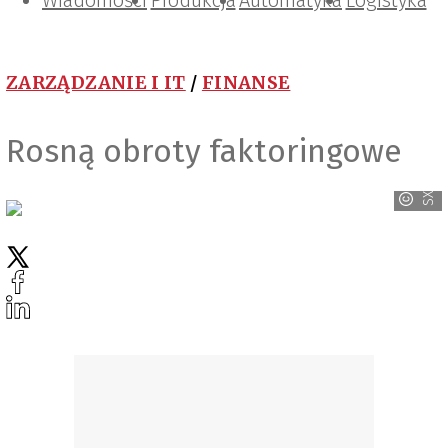
Wiadomości
Projektowanie i konstrukcje
Zarządzanie i IT
Tematy specjalne
Produkcja
Automatyka
Logistyka
ZARZĄDZANIE I IT
/
FINANSE
Rosną obroty faktoringowe
SXC