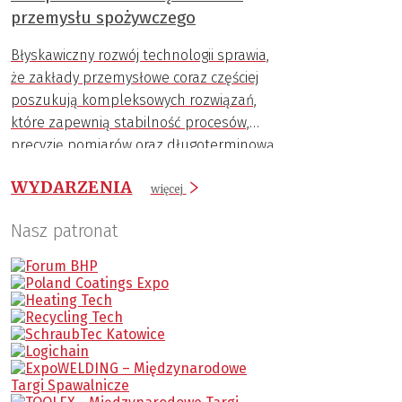
przemysłu spożywczego
Błyskawiczny rozwój technologii sprawia,
że zakłady przemysłowe coraz częściej
poszukują kompleksowych rozwiązań,
które zapewnią stabilność procesów,
precyzję pomiarów oraz długoterminową
trwałość komponentów.
WYDARZENIA
więcej
Nasz patronat