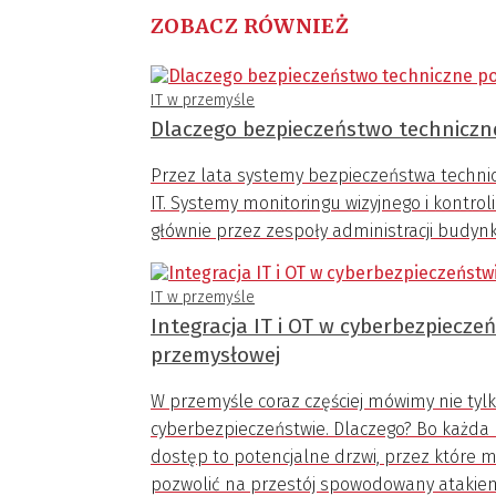
ZOBACZ RÓWNIEŻ
IT w przemyśle
Dlaczego bezpieczeństwo techniczne 
Przez lata systemy bezpieczeństwa techni
IT. Systemy monitoringu wizyjnego i kontro
głównie przez zespoły administracji budyn
IT w przemyśle
Integracja IT i OT w cyberbezpiecz
przemysłowej
W przemyśle coraz częściej mówimy nie tylko
cyberbezpieczeństwie. Dlaczego? Bo każda n
dostęp to potencjalne drzwi, przez które m
pozwolić na przestój spowodowany atakiem