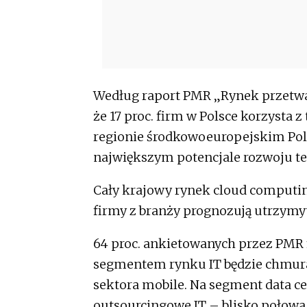
Według raport PMR „Rynek przetwa
że 17 proc. firm w Polsce korzysta z 
regionie środkowoeuropejskim Pols
największym potencjale rozwoju te
Cały krajowy rynek cloud computing
firmy z branży prognozują utrzymyw
64 proc. ankietowanych przez PMR fi
segmentem rynku IT będzie chmura.
sektora mobile. Na segment data cen
outsourcingowe IT – blisko połowa