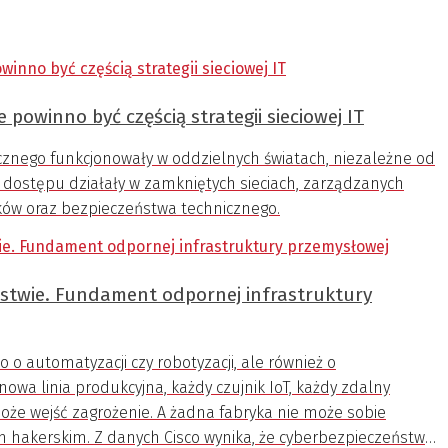
powinno być częścią strategii sieciowej IT
cznego funkcjonowały w oddzielnych światach, niezależne od
li dostępu działały w zamkniętych sieciach, zarządzanych
ków oraz bezpieczeństwa technicznego.
eństwie. Fundament odpornej infrastruktury
 o automatyzacji czy robotyzacji, ale również o
owa linia produkcyjna, każdy czujnik IoT, każdy zdalny
oże wejść zagrożenie. A żadna fabryka nie może sobie
 hakerskim. Z danych Cisco wynika, że cyberbezpieczeństwo