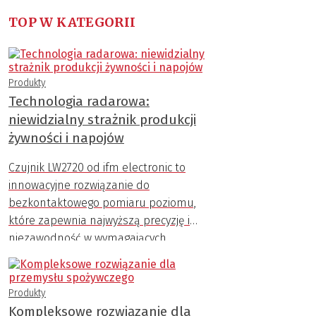
TOP W KATEGORII
Produkty
Technologia radarowa:
niewidzialny strażnik produkcji
żywności i napojów
Czujnik LW2720 od ifm electronic to
innowacyjne rozwiązanie do
bezkontaktowego pomiaru poziomu,
które zapewnia najwyższą precyzję i
niezawodność w wymagających
warunkach przemysłowych.
Produkty
Kompleksowe rozwiązanie dla