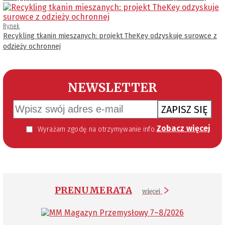
Rynek
Recykling tkanin mieszanych: projekt TheKey odzyskuje surowce z
odzieży ochronnej
NEWSLETTER
ZAPISZ SIĘ
Zobacz więcej
Wyrażam zgodę na otrzymywanie informacji handlowej kierowanej do mnie za pomocą środków komunikacji elektronicznej w szczególności poczty elektronicznej zgodnie z przepisem art. 10 ust 2 ustawy z dnia 18 lipca 2002 roku o świadczeniu usług drogą elektroniczną (Dz. U. 144 z 2002 r. poz. 1204). Zgoda jest dobrowolna, jednak jej wyrażenie jest konieczne, aby otrzymywać newsletter.
PRENUMERATA
więcej