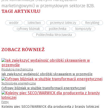
marketingowymi) w przemysłowym sektorze B2B.
TAGI ARTYKUŁU
wodór
lotnictwo
przemysł lotniczy
Recykling
cyfrowy bliźniak
politechnika
kompozyty
Politechnika Wrocławska
ZOBACZ RÓWNIEŻ
Produkcja mechaniczna
Jak zwiększyć wydajność obróbki skrawaniem w przemyśle
Technologie energetyczne
Cyfrowy bliźniak w służbie transformacji energetycznej
Firmy
Kolejny piec SECO/WARWICK dla producenta z branży lotniczej