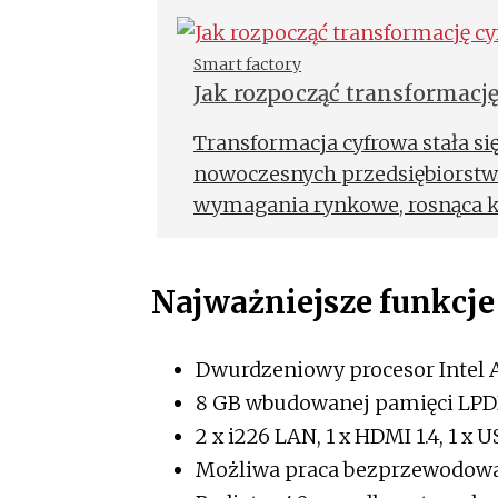
Smart factory
Jak rozpocząć transformacj
przemysłowym
Transformacja cyfrowa stała 
nowoczesnych przedsiębiorstw
wymagania rynkowe, rosnąca ko
procesów produkcyjnych coraz c
do wdrażania nowych technologi
Najważniejsze funkcje
coraz większego obszaru swojej
Dwurdzeniowy procesor Intel 
8 GB wbudowanej pamięci LPD
2 x i226 LAN, 1 x HDMI 1.4, 1 x 
Możliwa praca bezprzewodowa –