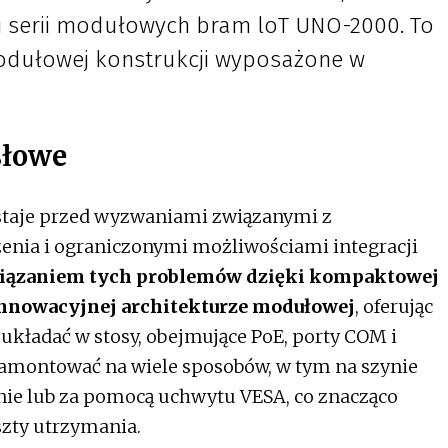
ej serii modułowych bram loT UNO-2000. To
dułowej konstrukcji wyposażone w
słowe
 staje przed wyzwaniami związanymi z
zenia i ograniczonymi możliwościami integracji
wiązaniem tych problemów dzięki
kompaktowej
innowacyjnej architekturze modułowej
, oferując
układać w stosy, obejmujące PoE, porty COM i
amontować na wiele sposobów, w tym na szynie
ianie lub za pomocą uchwytu VESA, co znacząco
szty utrzymania.