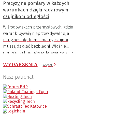
Precyzyjne pomiary w każdych
warunkach dzięki radarowym
czujnikom odległości
W środowiskach przemysłowych, gdzie
warunki bywają nieprzewidywalne, a
margines błędu minimalny, czujniki
muszą działać bezbłędni. Właśnie
dlatego technologia radarowa zyskuje
coraz większą popularność.
WYDARZENIA
więcej
Nasz patronat