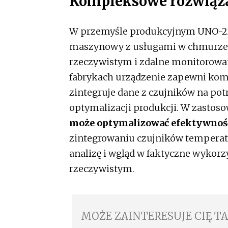
Kompleksowe rozwiąz
W przemyśle produkcyjnym UNO-227
maszynowy z usługami w chmurze, 
rzeczywistym i zdalne monitorowan
fabrykach urządzenie zapewni kom
zintegruje dane z czujników na po
optymalizacji produkcji. W zastos
może optymalizować efektywnoś
zintegrowaniu czujników temperatu
analizę i wgląd w faktyczne wykor
rzeczywistym.
MOŻE ZAINTERESUJE CIĘ T