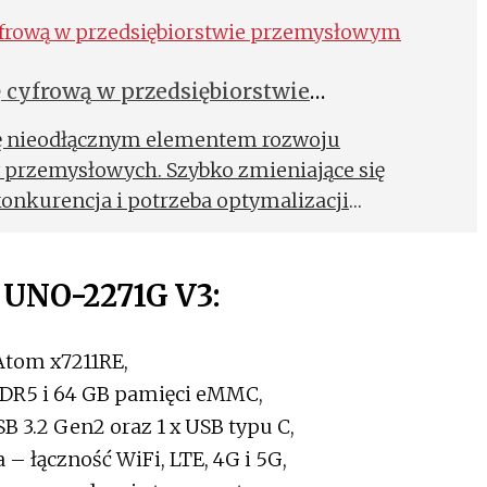
ę cyfrową w przedsiębiorstwie
się nieodłącznym elementem rozwoju
 przemysłowych. Szybko zmieniające się
nkurencja i potrzeba optymalizacji
zęściej skłaniają przedsiębiorstwa nie tylko
i cyfrowych, ale również do digitalizacji
 UNO-2271G V3:
 działalności.
Atom x7211RE,
DR5 i 64 GB pamięci eMMC,
USB 3.2 Gen2 oraz 1 x USB typu C,
 łączność WiFi, LTE, 4G i 5G,