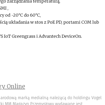
go zarządzania temperaturą,
SMI ,
cy od -20°C do 60°C,
cią układania w stos z PoE PD, portami COM lub
S IoT Greengrass i Advantech DeviceOn.
y Online
arodową marką medialną należącą do holdingu Vogel
ki MM Magazyn Przemysłowy wydawane jest