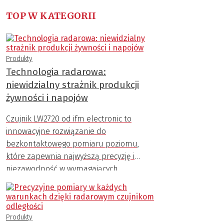
TOP W KATEGORII
Produkty
Technologia radarowa:
niewidzialny strażnik produkcji
żywności i napojów
Czujnik LW2720 od ifm electronic to
innowacyjne rozwiązanie do
bezkontaktowego pomiaru poziomu,
które zapewnia najwyższą precyzję i
niezawodność w wymagających
warunkach przemysłowych.
Produkty