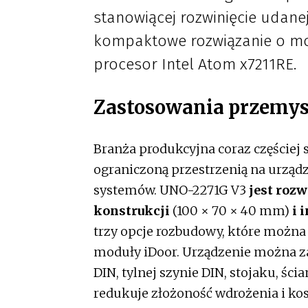
stanowiącej rozwinięcie udan
kompaktowe rozwiązanie o mo
procesor Intel Atom x7211RE.
Zastosowania przemy
Branża produkcyjna coraz częściej
ograniczoną przestrzenią na urząd
systemów. UNO-2271G V3
jest roz
konstrukcji
(100 × 70 × 40 mm)
i 
trzy opcje rozbudowy, które można 
moduły iDoor. Urządzenie można z
DIN, tylnej szynie DIN, stojaku, śc
redukuje złożoność wdrożenia i ko