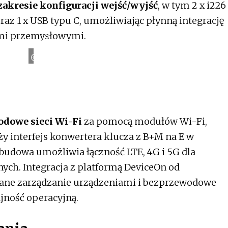
akresie konfiguracji wejść/wyjść
, w tym 2 x i226
oraz 1 x USB typu C, umożliwiając płynną integrację
Advantech
ami przemysłowymi.
dowe sieci Wi-Fi
za pomocą modułów Wi-Fi,
y interfejs konwertera klucza z B+M na E w
budowa umożliwia łączność LTE, 4G i 5G dla
nych. Integracja z platformą DeviceOn od
ane zarządzanie urządzeniami i bezprzewodowe
jność operacyjną.