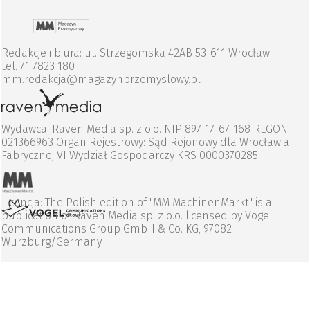
Redakcje i biura: ul. Strzegomska 42AB 53-611 Wrocław
tel. 71 7823 180
mm.redakcja@magazynprzemyslowy.pl
Wydawca: Raven Media sp. z o.o. NIP 897-17-67-168 REGON
021366963 Organ Rejestrowy: Sąd Rejonowy dla Wrocławia
Fabrycznej VI Wydział Gospodarczy KRS 0000370285
Licencja: The Polish edition of "MM MachinenMarkt" is a
publication of Raven Media sp. z o.o. licensed by Vogel
Communications Group GmbH & Co. KG, 97082
Wurzburg/Germany.