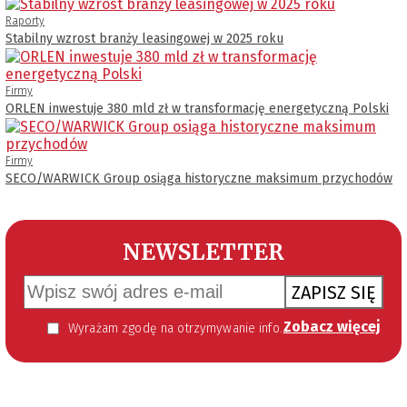
Raporty
Stabilny wzrost branży leasingowej w 2025 roku
Firmy
ORLEN inwestuje 380 mld zł w transformację energetyczną Polski
Firmy
SECO/WARWICK Group osiąga historyczne maksimum przychodów
NEWSLETTER
ZAPISZ SIĘ
Zobacz więcej
Wyrażam zgodę na otrzymywanie informacji handlowej kierowanej do mnie za pomocą środków komunikacji elektronicznej w szczególności poczty elektronicznej zgodnie z przepisem art. 10 ust 2 ustawy z dnia 18 lipca 2002 roku o świadczeniu usług drogą elektroniczną (Dz. U. 144 z 2002 r. poz. 1204). Zgoda jest dobrowolna, jednak jej wyrażenie jest konieczne, aby otrzymywać newsletter.