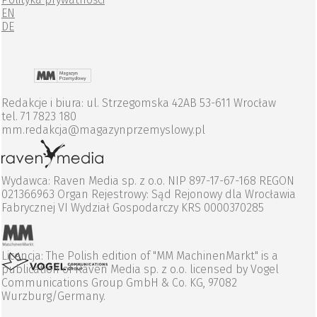
EN
DE
Redakcje i biura: ul. Strzegomska 42AB 53-611 Wrocław
tel. 71 7823 180
mm.redakcja@magazynprzemyslowy.pl
Wydawca: Raven Media sp. z o.o. NIP 897-17-67-168 REGON
021366963 Organ Rejestrowy: Sąd Rejonowy dla Wrocławia
Fabrycznej VI Wydział Gospodarczy KRS 0000370285
Licencja: The Polish edition of "MM MachinenMarkt" is a
publication of Raven Media sp. z o.o. licensed by Vogel
Communications Group GmbH & Co. KG, 97082
Wurzburg/Germany.