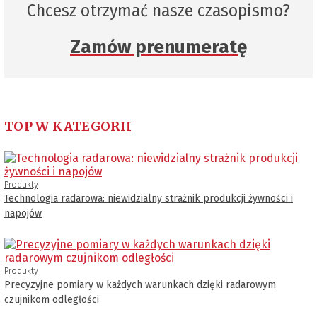
Chcesz otrzymać nasze czasopismo?
Zamów prenumeratę
TOP W KATEGORII
Produkty
Technologia radarowa: niewidzialny strażnik produkcji żywności i
napojów
Produkty
Precyzyjne pomiary w każdych warunkach dzięki radarowym
czujnikom odległości