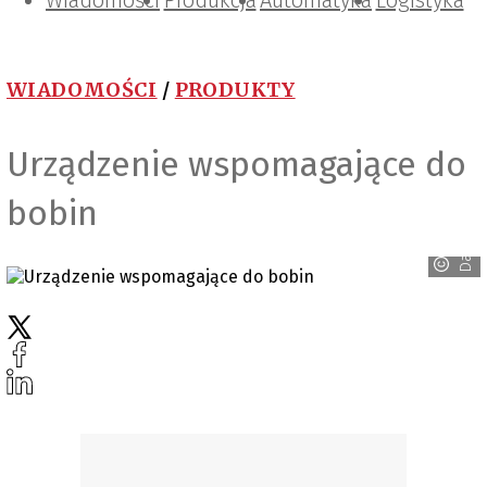
Wiadomości
Projektowanie i konstrukcje
Zarządzanie i IT
Tematy specjalne
Produkcja
Automatyka
Logistyka
WIADOMOŚCI
/
PRODUKTY
Urządzenie wspomagające do
bobin
Dalmec