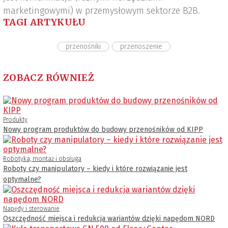
marketingowymi) w przemysłowym sektorze B2B.
TAGI ARTYKUŁU
przenośniki
przenoszenie
ZOBACZ RÓWNIEŻ
Produkty
Nowy program produktów do budowy przenośników od KIPP
Robotyka, montaż i obsługa
Roboty czy manipulatory – kiedy i które rozwiązanie jest
optymalne?
Napędy i sterowanie
Oszczędność miejsca i redukcja wariantów dzięki napędom NORD