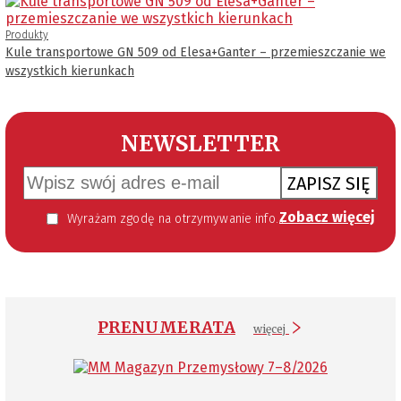
Produkty
Kule transportowe GN 509 od Elesa+Ganter – przemieszczanie we
wszystkich kierunkach
NEWSLETTER
ZAPISZ SIĘ
Zobacz więcej
Wyrażam zgodę na otrzymywanie informacji handlowej kierowanej do mnie za pomocą środków komunikacji elektronicznej w szczególności poczty elektronicznej zgodnie z przepisem art. 10 ust 2 ustawy z dnia 18 lipca 2002 roku o świadczeniu usług drogą elektroniczną (Dz. U. 144 z 2002 r. poz. 1204). Zgoda jest dobrowolna, jednak jej wyrażenie jest konieczne, aby otrzymywać newsletter.
PRENUMERATA
więcej