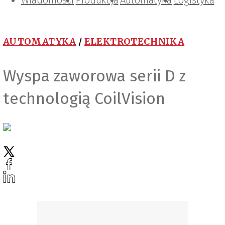
Wiadomości
Projektowanie i konstrukcje
Zarządzanie i IT
Tematy specjalne
Produkcja
Automatyka
Logistyka
AUTOMATYKA
/
ELEKTROTECHNIKA
Wyspa zaworowa serii D z
technologią CoilVision