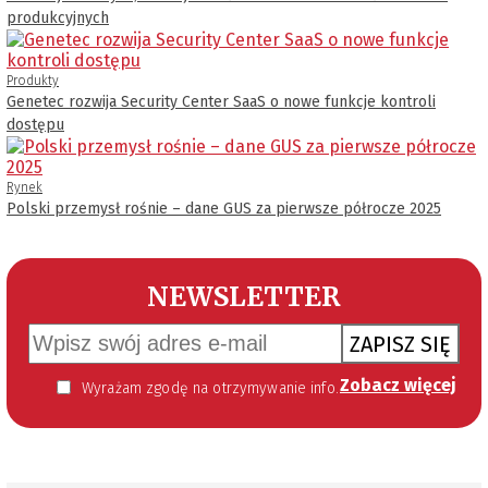
produkcyjnych
Produkty
Genetec rozwija Security Center SaaS o nowe funkcje kontroli
dostępu
Rynek
Polski przemysł rośnie – dane GUS za pierwsze półrocze 2025
NEWSLETTER
ZAPISZ SIĘ
Zobacz więcej
Wyrażam zgodę na otrzymywanie informacji handlowej kierowanej do mnie za pomocą środków komunikacji elektronicznej w szczególności poczty elektronicznej zgodnie z przepisem art. 10 ust 2 ustawy z dnia 18 lipca 2002 roku o świadczeniu usług drogą elektroniczną (Dz. U. 144 z 2002 r. poz. 1204). Zgoda jest dobrowolna, jednak jej wyrażenie jest konieczne, aby otrzymywać newsletter.