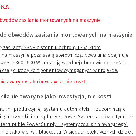
IKA
 do obwodów zasilania montowanych na maszynie
 zasilaczy S8NR o stopniu ochrony IP67, które
na maszynie poza szafą sterowniczą. Nowa linia obejmuje
wersje 360 i 600 W integrują w jednej obudowie do sześciu
aniczając liczbę komponentów wymaganych w projekcie.
silanie awaryjne jako inwestycja, nie koszt
, linii produkcyjnej, systemu automatyki ‒ i zapominają o
tingu i członkini zarządu Ever Power Systems, mówi o tym bez
terruptible Power Supply ‒ systemy zasilania awaryjnego)
I nie tylko w chwili blackoutu. W sieciach elektrycznych dzieje