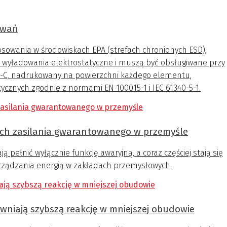
 potrafi zatrzymać całą produkcję. Rozmowa przeprowadzona
y Europe 2026.
owań
osowania w środowiskach EPA (strefach chronionych ESD),
wyładowania elektrostatyczne i muszą być obsługiwane przy
-C, nadrukowany na powierzchni każdego elementu,
tycznych zgodnie z normami EN 100015-1 i IEC 61340-5-1.
ch zasilania gwarantowanego w przemyśle
pełnić wyłącznie funkcję awaryjną, a coraz częściej stają się
rządzania energią w zakładach przemysłowych.
niają szybszą reakcję w mniejszej obudowie