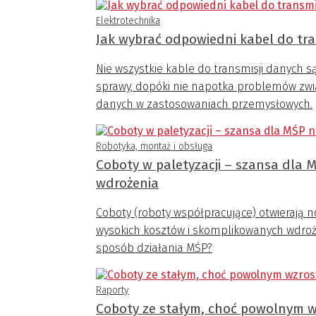
Elektrotechnika
Jak wybrać odpowiedni kabel do tr
Nie wszystkie kable do transmisji danych s
sprawy, dopóki nie napotka problemów zwi
danych w zastosowaniach przemysłowych.
Robotyka, montaż i obsługa
Coboty w paletyzacji – szansa dla M
wdrożenia
Coboty (roboty współpracujące) otwierają no
wysokich kosztów i skomplikowanych wdrożeń
sposób działania MŚP?
Raporty
Coboty ze stałym, choć powolnym 