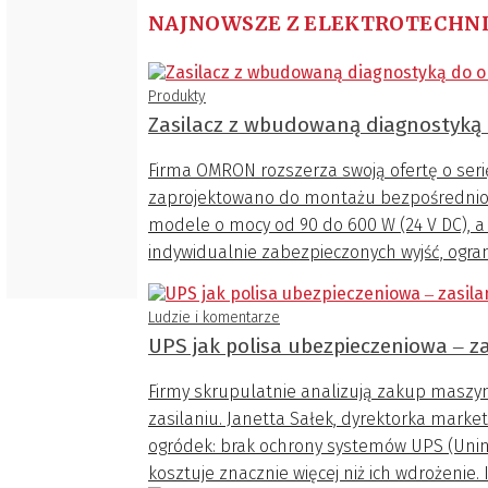
NAJNOWSZE Z ELEKTROTECHN
Produkty
Zasilacz z wbudowaną diagnostyką
Firma OMRON rozszerza swoją ofertę o serię
zaprojektowano do montażu bezpośrednio 
modele o mocy od 90 do 600 W (24 V DC), a 
indywidualnie zabezpieczonych wyjść, ogr
Ludzie i komentarze
UPS jak polisa ubezpieczeniowa ‒ za
Firmy skrupulatnie analizują zakup maszyny
zasilaniu. Janetta Sałek, dyrektorka marke
ogródek: brak ochrony systemów UPS (Unin
kosztuje znacznie więcej niż ich wdrożenie. 