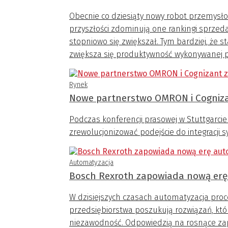
Obecnie co dziesiąty nowy robot przemysłow
przyszłości zdominują one rankingi sprzed
stopniowo się zwiększał. Tym bardziej, że s
zwiększa się produktywność wykonywanej pr
Rynek
Nowe partnerstwo OMRON i Cognizan
Podczas konferencji prasowej w Stuttgarci
zrewolucjonizować podejście do integracji s
Automatyzacja
Bosch Rexroth zapowiada nową erę
W dzisiejszych czasach automatyzacja pro
przedsiębiorstwa poszukują rozwiązań, któ
niezawodność. Odpowiedzią na rosnące za