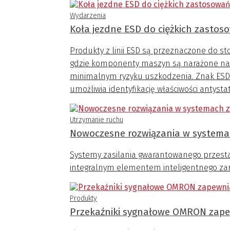
się coś, czego ludzkie oko nie widzi, a co
Wydarzenia
podczas MM STUDIO na targach ITM Industr
Koła jezdne ESD do ciężkich zastos
Produkty z linii ESD są przeznaczone do st
gdzie komponenty maszyn są narażone na 
minimalnym ryzyku uszkodzenia. Znak ESD
umożliwia identyfikację właściwości antysta
Utrzymanie ruchu
Nowoczesne rozwiązania w systema
Systemy zasilania gwarantowanego przestają 
integralnym elementem inteligentnego za
Produkty
Przekaźniki sygnałowe OMRON zapew