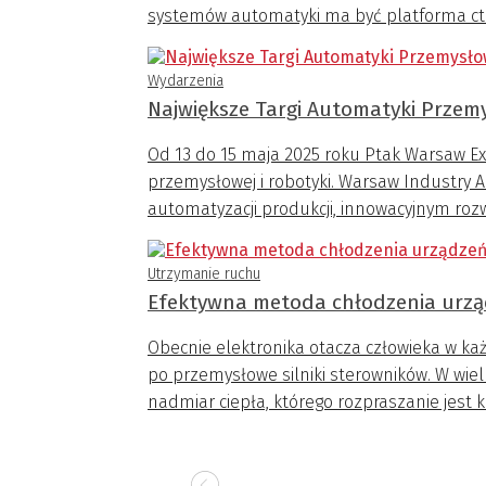
systemów automatyki ma być platforma ct
Wydarzenia
Największe Targi Automatyki Przemy
Od 13 do 15 maja 2025 roku Ptak Warsaw E
przemysłowej i robotyki. Warsaw Industry 
automatyzacji produkcji, innowacyjnym ro
Utrzymanie ruchu
Efektywna metoda chłodzenia urzą
Obecnie elektronika otacza człowieka w ka
po przemysłowe silniki sterowników. W wi
nadmiar ciepła, którego rozpraszanie jes