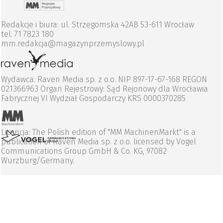
Redakcje i biura: ul. Strzegomska 42AB 53-611 Wrocław
tel. 71 7823 180
mm.redakcja@magazynprzemyslowy.pl
Wydawca: Raven Media sp. z o.o. NIP 897-17-67-168 REGON
021366963 Organ Rejestrowy: Sąd Rejonowy dla Wrocławia
Fabrycznej VI Wydział Gospodarczy KRS 0000370285
Licencja: The Polish edition of "MM MachinenMarkt" is a
publication of Raven Media sp. z o.o. licensed by Vogel
Communications Group GmbH & Co. KG, 97082
Wurzburg/Germany.