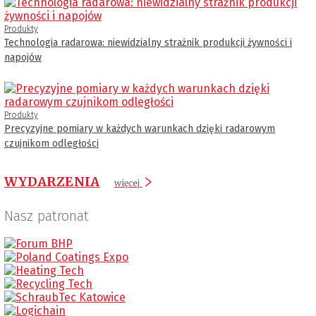
Produkty
Technologia radarowa: niewidzialny strażnik produkcji żywności i
napojów
Produkty
Precyzyjne pomiary w każdych warunkach dzięki radarowym
czujnikom odległości
WYDARZENIA
więcej
Nasz patronat