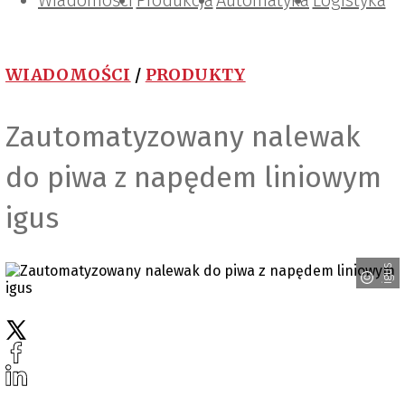
Wiadomości
Projektowanie i konstrukcje
Zarządzanie i IT
Tematy specjalne
Produkcja
Automatyka
Logistyka
WIADOMOŚCI
/
PRODUKTY
Zautomatyzowany nalewak
do piwa z napędem liniowym
igus
igus