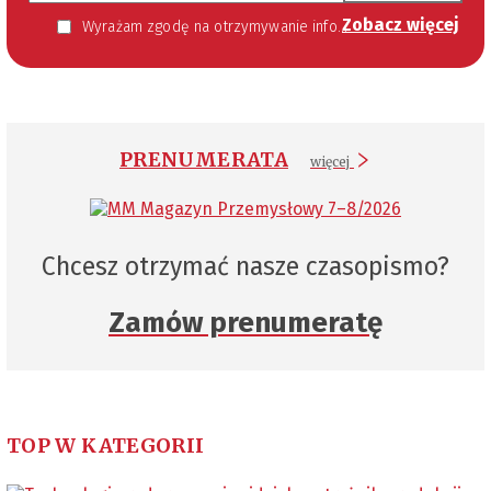
Zobacz więcej
Wyrażam zgodę na otrzymywanie informacji handlowej kierowanej do mnie za pomocą środków komunikacji elektronicznej w szczególności poczty elektronicznej zgodnie z przepisem art. 10 ust 2 ustawy z dnia 18 lipca 2002 roku o świadczeniu usług drogą elektroniczną (Dz. U. 144 z 2002 r. poz. 1204). Zgoda jest dobrowolna, jednak jej wyrażenie jest konieczne, aby otrzymywać newsletter.
PRENUMERATA
więcej
Chcesz otrzymać nasze czasopismo?
Zamów prenumeratę
TOP W KATEGORII