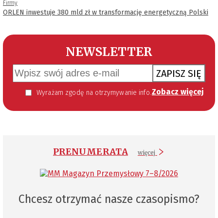
Firmy
ORLEN inwestuje 380 mld zł w transformację energetyczną Polski
NEWSLETTER
ZAPISZ SIĘ
Zobacz więcej
Wyrażam zgodę na otrzymywanie informacji handlowej kierowanej do mnie za pomocą środków komunikacji elektronicznej w szczególności poczty elektronicznej zgodnie z przepisem art. 10 ust 2 ustawy z dnia 18 lipca 2002 roku o świadczeniu usług drogą elektroniczną (Dz. U. 144 z 2002 r. poz. 1204). Zgoda jest dobrowolna, jednak jej wyrażenie jest konieczne, aby otrzymywać newsletter.
PRENUMERATA
więcej
Chcesz otrzymać nasze czasopismo?