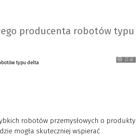
wego producenta robotów typu
s
C
o
d
i
a
n
R
o
b
o
t
i
c
szybkich robotów przemysłowych o produkty
dzie mogła skuteczniej wspierać