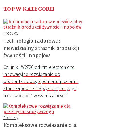
TOP W KATEGORII
Produkty
Technologia radarowa:
niewidzialny strażnik produkcji
żywności i napojów
Czujnik LW2720 od ifm electronic to
innowacyjne rozwiązanie do
bezkontaktowego pomiaru poziomu,
które zapewnia najwyższą precyzję i
niezawodność w wymagających
warunkach przemysłowych.
Produkty
Kompleksowe rozwiązanie dla