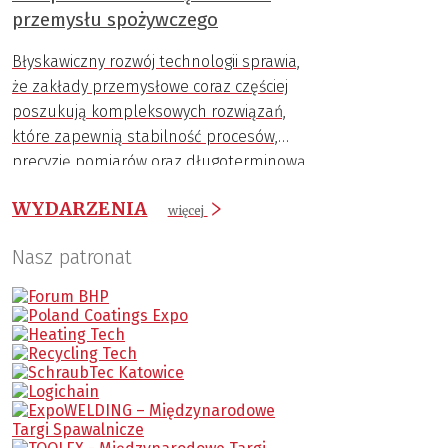
przemysłu spożywczego
Błyskawiczny rozwój technologii sprawia,
że zakłady przemysłowe coraz częściej
poszukują kompleksowych rozwiązań,
które zapewnią stabilność procesów,
precyzję pomiarów oraz długoterminową
trwałość komponentów.
WYDARZENIA
więcej
Nasz patronat