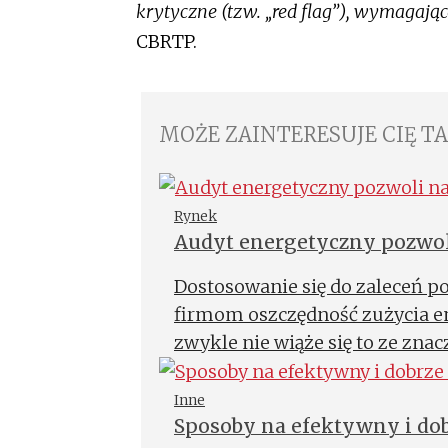
krytyczne (tzw. „red flag”), wymagając
CBRTP.
MOŻE ZAINTERESUJE CIĘ T
Rynek
Audyt energetyczny pozwol
Dostosowanie się do zaleceń p
firmom oszczędność zużycia ene
zwykle nie wiąże się to ze zn
firmy nie zdają sobie sprawy z 
po jego wykonaniu nie analizu
Inne
Sposoby na efektywny i do
życie.