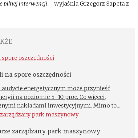
e pilnej interwencji
– wyjaśnia Grzegorz Sapeta z
AKŻE
i na spore oszczędności
o audycie energetycznym może przynieść
rgii na poziomie 5–10 proc. Co więcej,
acznymi nakładami inwestycyjnymi. Mimo to
korzyści, jakie niesie audyt. Część z nich nawet
je wniosków audytorów i nie wdraża ich w
brze zarządzany park maszynowy