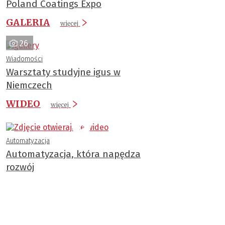
Poland Coatings Expo
GALERIA
więcej
26
Wiadomości
Warsztaty studyjne igus w
Niemczech
WIDEO
więcej
Automatyzacja
Automatyzacja, która napędza
rozwój