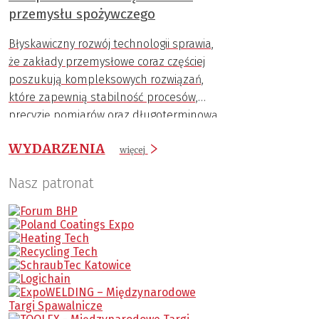
przemysłu spożywczego
Błyskawiczny rozwój technologii sprawia,
że zakłady przemysłowe coraz częściej
poszukują kompleksowych rozwiązań,
które zapewnią stabilność procesów,
precyzję pomiarów oraz długoterminową
trwałość komponentów.
WYDARZENIA
więcej
Nasz patronat