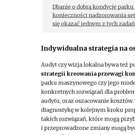
Dbanie o dobrą kondycję park
konieczności nadzorowania se
się okazać jednym z tych zadań
chwilę, co w praktyce oznacza
dopiero, gdy jest już na nie za
Indywidualna strategia na o
w Twojej firmie był efektywny 
Audyt czy wizja lokalna bywa też 
strategii kreowania przewagi ko
parku maszynowego czy jego moder
konkretnych rozwiązań dla problem
audytu, oraz oszacowanie kosztów.
diagnostykę w kolejnym kroku pro
takich rozwiązań, które mogą przyb
i przeprowadzone zmiany mogą być