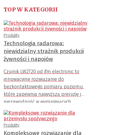
TOP W KATEGORII
Produkty
Technologia radarowa:
niewidzialny strażnik produkcji
żywności i napojów
Czujnik LW2720 od ifm electronic to
innowacyjne rozwiązanie do
bezkontaktowego pomiaru poziomu,
które zapewnia najwyższą precyzję i
niezawodność w wymagających
warunkach przemysłowych.
Produkty
Kompleksowe rozwiązanie dla