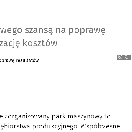
wego szansą na poprawę
izację kosztów
CBRTP
ie zorganizowany park maszynowy to
iębiorstwa produkcyjnego. Współczesne