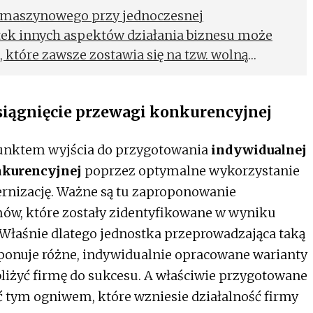
u maszynowego przy jednoczesnej
tek innych aspektów działania biznesu może
, które zawsze zostawia się na tzw. wolną
, że jakiekolwiek zmiany wprowadza się
 późno. Sprawdź, co zrobić, by park maszynowy
siągnięcie przewagi konkurencyjnej
i dobrze zarządzany!
punktem wyjścia do przygotowania
indywidualnej
nkurencyjnej
poprzez optymalne wykorzystanie
nizację. Ważne są tu zaproponowanie
ów, które zostały zidentyfikowane w wyniku
 Właśnie dlatego jednostka przeprowadzająca taką
ponuje różne, indywidualnie opracowane warianty
liżyć firmę do sukcesu. A właściwie przygotowane
 tym ogniwem, które wzniesie działalność firmy