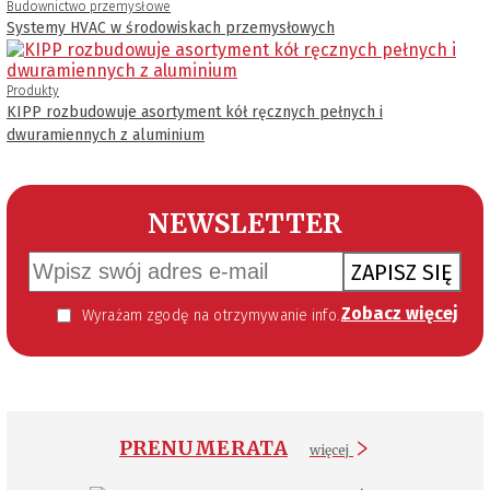
Budownictwo przemysłowe
Systemy HVAC w środowiskach przemysłowych
Produkty
KIPP rozbudowuje asortyment kół ręcznych pełnych i
dwuramiennych z aluminium
NEWSLETTER
ZAPISZ SIĘ
Zobacz więcej
Wyrażam zgodę na otrzymywanie informacji handlowej kierowanej do mnie za pomocą środków komunikacji elektronicznej w szczególności poczty elektronicznej zgodnie z przepisem art. 10 ust 2 ustawy z dnia 18 lipca 2002 roku o świadczeniu usług drogą elektroniczną (Dz. U. 144 z 2002 r. poz. 1204). Zgoda jest dobrowolna, jednak jej wyrażenie jest konieczne, aby otrzymywać newsletter.
PRENUMERATA
więcej