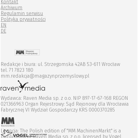
Kontakt
Archiwum
Regulamin serwisu
Polityka prywatności
EN
DE
Redakcje i biura: ul. Strzegomska 42AB 53-611 Wrocław
tel. 71 7823 180
mm.redakcja@magazynprzemyslowy.pl
Wydawca: Raven Media sp. z o.o. NIP 897-17-67-168 REGON
021366963 Organ Rejestrowy: Sąd Rejonowy dla Wrocławia
Fabrycznej VI Wydział Gospodarczy KRS 0000370285
Licencja: The Polish edition of "MM MachinenMarkt" is a
publication of Raven Media sp. z o.o. licensed by Vogel