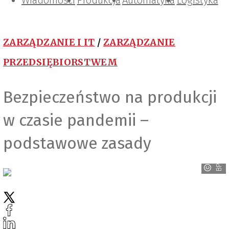
Wiadomości
Projektowanie i konstrukcje
Zarządzanie i IT
Tematy specjalne
Produkcja
Automatyka
Logistyka
ZARZĄDZANIE I IT
/
ZARZĄDZANIE
PRZEDSIĘBIORSTWEM
Bezpieczeństwo na produkcji
w czasie pandemii –
podstawowe zasady
BPSC