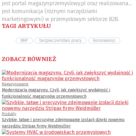
jest portal magazynprzemyslowy.pl oraz realizowana
jest komunikacja (różnymi narzędziami
marketingowymi) w przemysłowym sektorze B2B.
TAGI ARTYKUŁU
BHP
bezpieczeństwo pracy
koronawirus
ZOBACZ RÓWNIEŻ
Magazynowanie
Modernizacja magazynu. Czyli, jak zwiększyć wydajność i
funkcjonalność magazynów przemysłowych
Produkty
Szybkie, łatwe i precyzyjne zdejmowanie izolacji dzięki nowemu
narzędziu Stripax firmy Weidmüller