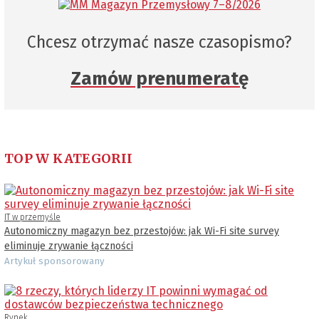
Chcesz otrzymać nasze czasopismo?
Zamów prenumeratę
TOP W KATEGORII
IT w przemyśle
Autonomiczny magazyn bez przestojów: jak Wi-Fi site survey
eliminuje zrywanie łączności
Artykuł sponsorowany
Rynek