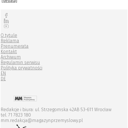
[debata]
O tytule
Reklama
Prenumerata
Kontakt
Archiwum
Regulamin serwisu
Polityka prywatności
EN
DE
Redakcje i biura: ul. Strzegomska 42AB 53-611 Wrocław
tel. 71 7823 180
mm.redakcja@magazynprzemyslowy.pl