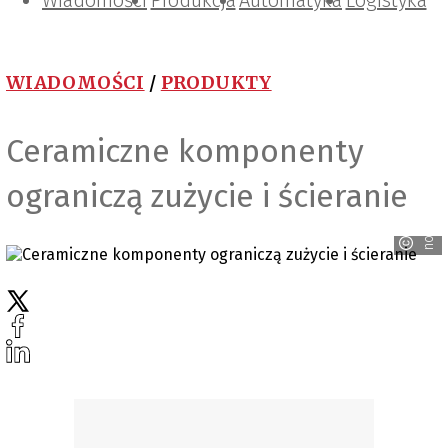
Wiadomości
Projektowanie i konstrukcje
Zarządzanie i IT
Tematy specjalne
Produkcja
Automatyka
Logistyka
WIADOMOŚCI
/
PRODUKTY
Ceramiczne komponenty
ograniczą zużycie i ścieranie
norelem