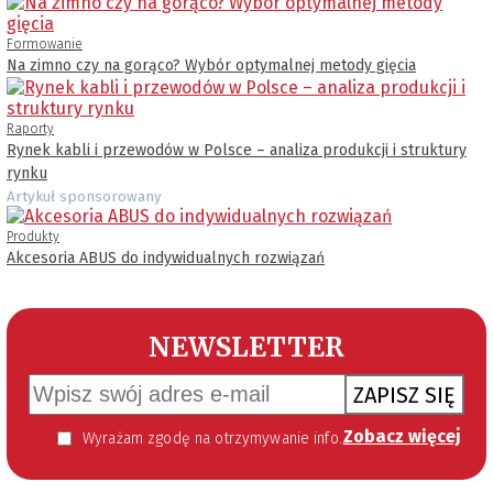
Formowanie
Na zimno czy na gorąco? Wybór optymalnej metody gięcia
Raporty
Rynek kabli i przewodów w Polsce – analiza produkcji i struktury
rynku
Artykuł sponsorowany
Produkty
Akcesoria ABUS do indywidualnych rozwiązań
NEWSLETTER
ZAPISZ SIĘ
Zobacz więcej
Wyrażam zgodę na otrzymywanie informacji handlowej kierowanej do mnie za pomocą środków komunikacji elektronicznej w szczególności poczty elektronicznej zgodnie z przepisem art. 10 ust 2 ustawy z dnia 18 lipca 2002 roku o świadczeniu usług drogą elektroniczną (Dz. U. 144 z 2002 r. poz. 1204). Zgoda jest dobrowolna, jednak jej wyrażenie jest konieczne, aby otrzymywać newsletter.