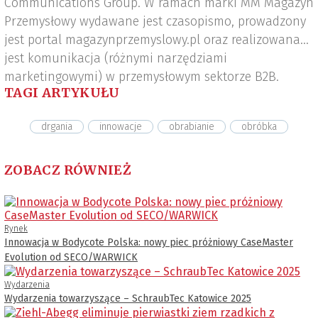
Communications Group. W ramach marki MM Magazyn
Przemysłowy wydawane jest czasopismo, prowadzony
jest portal magazynprzemyslowy.pl oraz realizowana
jest komunikacja (różnymi narzędziami
marketingowymi) w przemysłowym sektorze B2B.
TAGI ARTYKUŁU
drgania
innowacje
obrabianie
obróbka
ZOBACZ RÓWNIEŻ
Rynek
Innowacja w Bodycote Polska: nowy piec próżniowy CaseMaster
Evolution od SECO/WARWICK
Wydarzenia
Wydarzenia towarzyszące – SchraubTec Katowice 2025