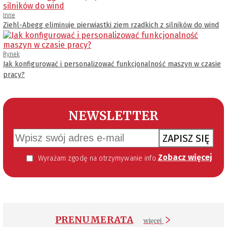
Inne
Ziehl-Abegg eliminuje pierwiastki ziem rzadkich z silników do wind
Rynek
Jak konfigurować i personalizować funkcjonalność maszyn w czasie
pracy?
NEWSLETTER
ZAPISZ SIĘ
Zobacz więcej
Wyrażam zgodę na otrzymywanie informacji handlowej kierowanej do mnie za pomocą środków komunikacji elektronicznej w szczególności poczty elektronicznej zgodnie z przepisem art. 10 ust 2 ustawy z dnia 18 lipca 2002 roku o świadczeniu usług drogą elektroniczną (Dz. U. 144 z 2002 r. poz. 1204). Zgoda jest dobrowolna, jednak jej wyrażenie jest konieczne, aby otrzymywać newsletter.
PRENUMERATA
więcej