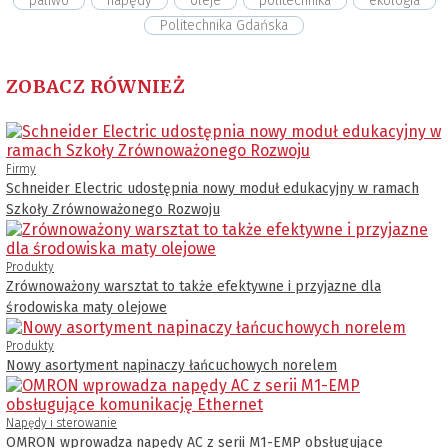
paliwo
napędy
oleje
politechnika
ekologia
Politechnika Gdańska
ZOBACZ RÓWNIEŻ
Firmy
Schneider Electric udostępnia nowy moduł edukacyjny w ramach
Szkoły Zrównoważonego Rozwoju
Produkty
Zrównoważony warsztat to także efektywne i przyjazne dla
środowiska maty olejowe
Produkty
Nowy asortyment napinaczy łańcuchowych norelem
Napędy i sterowanie
OMRON wprowadza napędy AC z serii M1-EMP obsługujące