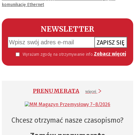
komunikację Ethernet
NEWSLETTER
ZAPISZ SIĘ
Zobacz więcej
Wyrażam zgodę na otrzymywanie informacji handlowej kierowanej do mnie za pomocą środków komunikacji elektronicznej w szczególności poczty elektronicznej zgodnie z przepisem art. 10 ust 2 ustawy z dnia 18 lipca 2002 roku o świadczeniu usług drogą elektroniczną (Dz. U. 144 z 2002 r. poz. 1204). Zgoda jest dobrowolna, jednak jej wyrażenie jest konieczne, aby otrzymywać newsletter.
PRENUMERATA
więcej
Chcesz otrzymać nasze czasopismo?