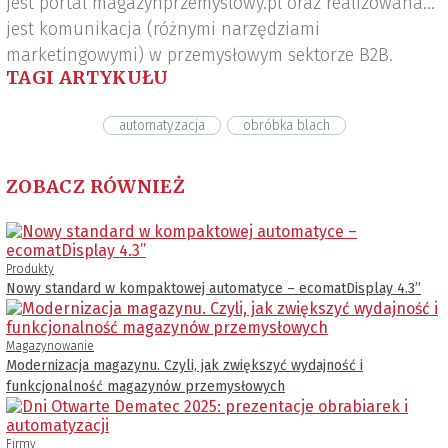
jest portal magazynprzemyslowy.pl oraz realizowana
jest komunikacja (różnymi narzędziami
marketingowymi) w przemysłowym sektorze B2B.
TAGI ARTYKUŁU
automatyzacja
obróbka blach
ZOBACZ RÓWNIEŻ
Produkty
Nowy standard w kompaktowej automatyce – ecomatDisplay 4.3’’
Magazynowanie
Modernizacja magazynu. Czyli, jak zwiększyć wydajność i
funkcjonalność magazynów przemysłowych
Firmy