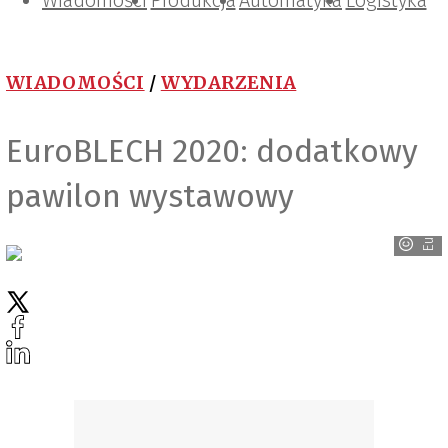
Wiadomości
Projektowanie i konstrukcje
Zarządzanie i IT
Tematy specjalne
Produkcja
Automatyka
Logistyka
WIADOMOŚCI
/
WYDARZENIA
EuroBLECH 2020: dodatkowy
pawilon wystawowy
EuroBlech