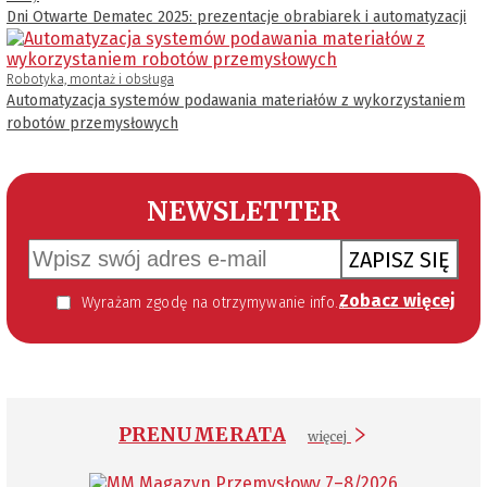
Dni Otwarte Dematec 2025: prezentacje obrabiarek i automatyzacji
Robotyka, montaż i obsługa
Automatyzacja systemów podawania materiałów z wykorzystaniem
robotów przemysłowych
NEWSLETTER
ZAPISZ SIĘ
Zobacz więcej
Wyrażam zgodę na otrzymywanie informacji handlowej kierowanej do mnie za pomocą środków komunikacji elektronicznej w szczególności poczty elektronicznej zgodnie z przepisem art. 10 ust 2 ustawy z dnia 18 lipca 2002 roku o świadczeniu usług drogą elektroniczną (Dz. U. 144 z 2002 r. poz. 1204). Zgoda jest dobrowolna, jednak jej wyrażenie jest konieczne, aby otrzymywać newsletter.
PRENUMERATA
więcej