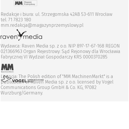
Redakcje i biura: ul. Strzegomska 42AB 53-611 Wrocław
tel. 71 7823 180
mm.redakcja@magazynprzemyslowy.pl
Wydawca: Raven Media sp. z o.o. NIP 897-17-67-168 REGON
021366963 Organ Rejestrowy: Sąd Rejonowy dla Wrocławia
Fabrycznej VI Wydział Gospodarczy KRS 0000370285
Licencja: The Polish edition of "MM MachinenMarkt" is a
publication of Raven Media sp. z o.o. licensed by Vogel
Communications Group GmbH & Co. KG, 97082
Wurzburg/Germany.