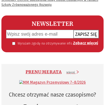
Szkoły Zrównoważonego Rozwoju
NEWSLETTER
ZAPISZ SIĘ
Zobacz więcej
Wyrażam zgodę na otrzymywanie informacji handlowej kierowanej do mnie za pomocą środków komunikacji elektronicznej w szczególności poczty elektronicznej zgodnie z przepisem art. 10 ust 2 ustawy z dnia 18 lipca 2002 roku o świadczeniu usług drogą elektroniczną (Dz. U. 144 z 2002 r. poz. 1204). Zgoda jest dobrowolna, jednak jej wyrażenie jest konieczne, aby otrzymywać newsletter.
PRENUMERATA
więcej
Chcesz otrzymać nasze czasopismo?