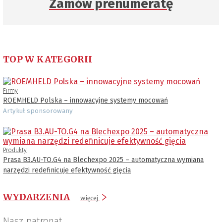
Zamów prenumeratę
TOP W KATEGORII
Firmy
ROEMHELD Polska – innowacyjne systemy mocowań
Artykuł sponsorowany
Produkty
Prasa B3.AU-TO.G4 na Blechexpo 2025 – automatyczna wymiana
narzędzi redefinicuje efektywność gięcia
WYDARZENIA
więcej
Nasz patronat