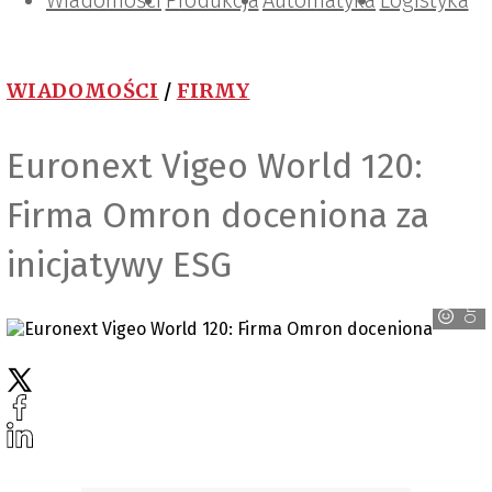
Wiadomości
Projektowanie i konstrukcje
Zarządzanie i IT
Tematy specjalne
Produkcja
Automatyka
Logistyka
WIADOMOŚCI
/
FIRMY
Euronext Vigeo World 120:
Firma Omron doceniona za
inicjatywy ESG
Omron