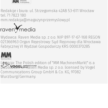
Redakcje i biura: ul. Strzegomska 42AB 53-611 Wrocław
tel. 71 7823 180
mm.redakcja@magazynprzemyslowy.pl
Wydawca: Raven Media sp. z o.o. NIP 897-17-67-168 REGON
021366963 Organ Rejestrowy: Sąd Rejonowy dla Wrocławia
Fabrycznej VI Wydział Gospodarczy KRS 0000370285
Licencja: The Polish edition of "MM MachinenMarkt" is a
publication of Raven Media sp. z o.o. licensed by Vogel
Communications Group GmbH & Co. KG, 97082
Wurzburg/Germany.