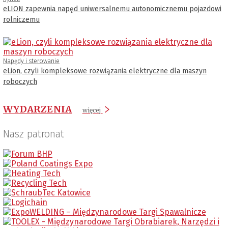
eLION zapewnia napęd uniwersalnemu autonomicznemu pojazdowi
rolniczemu
Napędy i sterowanie
eLion, czyli kompleksowe rozwiązania elektryczne dla maszyn
roboczych
WYDARZENIA
więcej
Nasz patronat