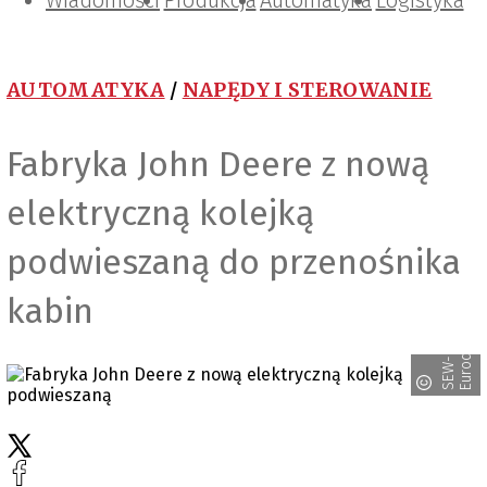
Wiadomości
Projektowanie i konstrukcje
Zarządzanie i IT
Tematy specjalne
Produkcja
Automatyka
Logistyka
AUTOMATYKA
/
NAPĘDY I STEROWANIE
Fabryka John Deere z nową
elektryczną kolejką
podwieszaną do przenośnika
kabin
e
S
E
W
-
E
u
r
o
d
r
i
v