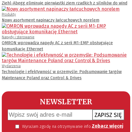
Ziehl-Abegg eliminuje pierwiastki ziem rzadkich z silników do wind
Produkty
Nowy asortyment napinaczy łańcuchowych norelem
Napędy i sterowanie
OMRON wprowadza napędy AC z serii M1-EMP obsługujące
komunikację Ethernet
Wydarzenia
Technologie i efektywność w przemyśle: Podsumowanie targów
Maintenance Poland oraz Control & Drives
NEWSLETTER
ZAPISZ SIĘ
Zobacz więcej
Wyrażam zgodę na otrzymywanie informacji handlowej kierowanej do mnie za pomocą środków komunikacji elektronicznej w szczególności poczty elektronicznej zgodnie z przepisem art. 10 ust 2 ustawy z dnia 18 lipca 2002 roku o świadczeniu usług drogą elektroniczną (Dz. U. 144 z 2002 r. poz. 1204). Zgoda jest dobrowolna, jednak jej wyrażenie jest konieczne, aby otrzymywać newsletter.