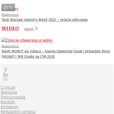
75
Wiadomości
Targi Warsaw Industry Week 2022 – relacja zdjęciowa
WIDEO
więcej
Wiadomości
Kiedy MOBOT się opłaca – Joanna Sławińska-Tupaj i Sebastian Renn
(WObit) | MM Studio na ITM 2026
O tytule
Reklama
Prenumerata
Kontakt
Archiwum
Regulamin serwisu