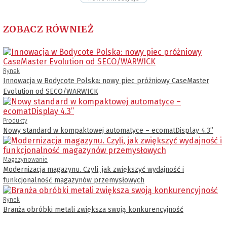
ZOBACZ RÓWNIEŻ
Rynek
Innowacja w Bodycote Polska: nowy piec próżniowy CaseMaster
Evolution od SECO/WARWICK
Produkty
Nowy standard w kompaktowej automatyce – ecomatDisplay 4.3’’
Magazynowanie
Modernizacja magazynu. Czyli, jak zwiększyć wydajność i
funkcjonalność magazynów przemysłowych
Rynek
Branża obróbki metali zwiększa swoją konkurencyjność