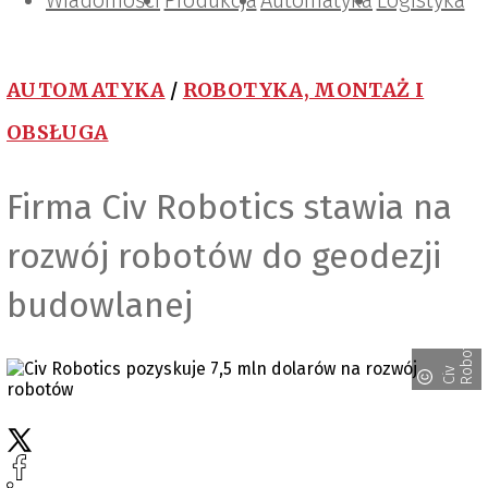
Wiadomości
Projektowanie i konstrukcje
Zarządzanie i IT
Tematy specjalne
Produkcja
Automatyka
Logistyka
AUTOMATYKA
/
ROBOTYKA, MONTAŻ I
OBSŁUGA
Firma Civ Robotics stawia na
rozwój robotów do geodezji
budowlanej
s
C
i
v
R
o
b
o
t
i
c