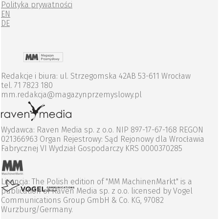
Polityka prywatności
EN
DE
Redakcje i biura: ul. Strzegomska 42AB 53-611 Wrocław
tel. 71 7823 180
mm.redakcja@magazynprzemyslowy.pl
Wydawca: Raven Media sp. z o.o. NIP 897-17-67-168 REGON
021366963 Organ Rejestrowy: Sąd Rejonowy dla Wrocławia
Fabrycznej VI Wydział Gospodarczy KRS 0000370285
Licencja: The Polish edition of "MM MachinenMarkt" is a
publication of Raven Media sp. z o.o. licensed by Vogel
Communications Group GmbH & Co. KG, 97082
Wurzburg/Germany.