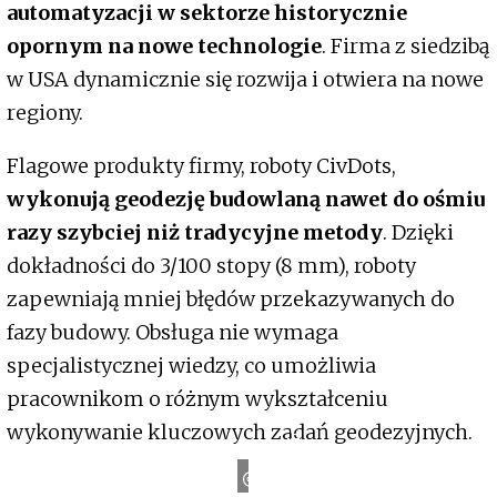
automatyzacji w sektorze historycznie
opornym na nowe technologie
. Firma z siedzibą
w USA dynamicznie się rozwija i otwiera na nowe
regiony.
Flagowe produkty firmy, roboty CivDots,
wykonują geodezję budowlaną nawet do ośmiu
razy szybciej niż tradycyjne metody
. Dzięki
dokładności do 3/100 stopy (8 mm), roboty
zapewniają mniej błędów przekazywanych do
fazy budowy. Obsługa nie wymaga
specjalistycznej wiedzy, co umożliwia
pracownikom o różnym wykształceniu
wykonywanie kluczowych zadań geodezyjnych.
s
C
i
v
R
o
b
o
t
i
c