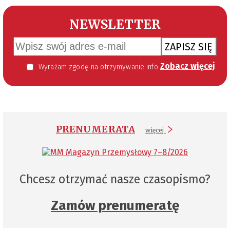
NEWSLETTER
ZAPISZ SIĘ
Zobacz więcej
Wyrażam zgodę na otrzymywanie informacji handlowej kierowanej do mnie za pomocą środków komunikacji elektronicznej w szczególności poczty elektronicznej zgodnie z przepisem art. 10 ust 2 ustawy z dnia 18 lipca 2002 roku o świadczeniu usług drogą elektroniczną (Dz. U. 144 z 2002 r. poz. 1204). Zgoda jest dobrowolna, jednak jej wyrażenie jest konieczne, aby otrzymywać newsletter.
PRENUMERATA
więcej
Chcesz otrzymać nasze czasopismo?
Zamów prenumeratę