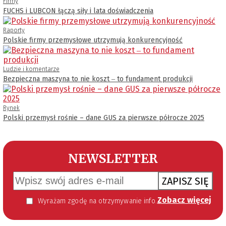
Firmy
FUCHS i LUBCON łączą siły i lata doświadczenia
Raporty
Polskie firmy przemysłowe utrzymują konkurencyjność
Ludzie i komentarze
Bezpieczna maszyna to nie koszt ‒ to fundament produkcji
Rynek
Polski przemysł rośnie – dane GUS za pierwsze półrocze 2025
NEWSLETTER
ZAPISZ SIĘ
Zobacz więcej
Wyrażam zgodę na otrzymywanie informacji handlowej kierowanej do mnie za pomocą środków komunikacji elektronicznej w szczególności poczty elektronicznej zgodnie z przepisem art. 10 ust 2 ustawy z dnia 18 lipca 2002 roku o świadczeniu usług drogą elektroniczną (Dz. U. 144 z 2002 r. poz. 1204). Zgoda jest dobrowolna, jednak jej wyrażenie jest konieczne, aby otrzymywać newsletter.