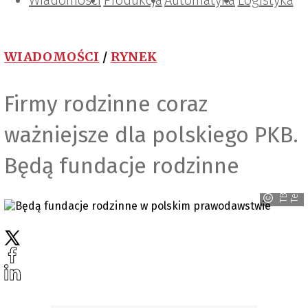
Wiadomości
Projektowanie i konstrukcje
Zarządzanie i IT
Tematy specjalne
Produkcja
Automatyka
Logistyka
WIADOMOŚCI
/
RYNEK
Firmy rodzinne coraz
ważniejsze dla polskiego PKB.
Będą fundacje rodzinne
y
T
B
I
T
e
c
h
n
o
l
o
g