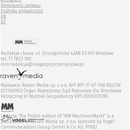
Regulamin serwisu
Polityka prywatności
EN
DE
Redakcje i biura: ul. Strzegomska 42AB 53-611 Wrocław
tel. 71 7823 180
mm.redakcja@magazynprzemyslowy.pl
Wydawca: Raven Media sp. z o.o. NIP 897-17-67-168 REGON
021366963 Organ Rejestrowy: Sąd Rejonowy dla Wrocławia
Fabrycznej VI Wydział Gospodarczy KRS 0000370285
Licencja: The Polish edition of "MM MachinenMarkt" is a
publication of Raven Media sp. z o.o. licensed by Vogel
Communications Group GmbH & Co. KG, 97082