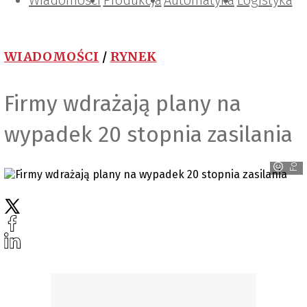
Wiadomości
Projektowanie i konstrukcje
Zarządzanie i IT
Tematy specjalne
Produkcja
Automatyka
Logistyka
WIADOMOŚCI
/
RYNEK
Firmy wdrażają plany na
wypadek 20 stopnia zasilania
Fotolia