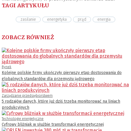
TAGI ARTYKUŁU
zasilanie
energetyka
prąd
energia
ZOBACZ RÓWNIEŻ
Rynek
Kolejne polskie firmy ukończyły pierwszy etap dostosowania do
globalnych standardów dla przemysłu jądrowego
Zarządzanie przedsiębiorstwem
5 rodzajów danych, które już dziś trzeba monitorować na liniach
produkcyjnych
Technologie energetyczne
Cyfrowy bliźniak w służbie transformacji energetycznej