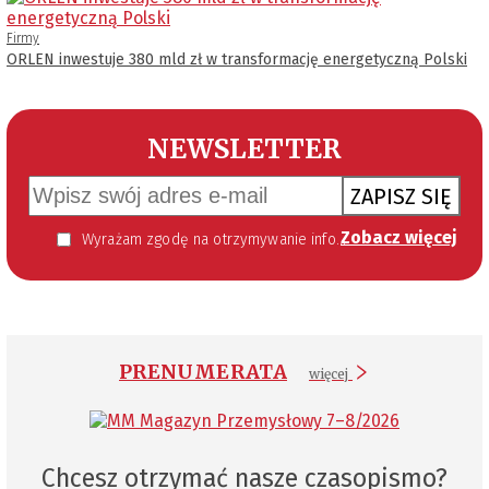
Firmy
ORLEN inwestuje 380 mld zł w transformację energetyczną Polski
NEWSLETTER
ZAPISZ SIĘ
Zobacz więcej
Wyrażam zgodę na otrzymywanie informacji handlowej kierowanej do mnie za pomocą środków komunikacji elektronicznej w szczególności poczty elektronicznej zgodnie z przepisem art. 10 ust 2 ustawy z dnia 18 lipca 2002 roku o świadczeniu usług drogą elektroniczną (Dz. U. 144 z 2002 r. poz. 1204). Zgoda jest dobrowolna, jednak jej wyrażenie jest konieczne, aby otrzymywać newsletter.
PRENUMERATA
więcej
Chcesz otrzymać nasze czasopismo?