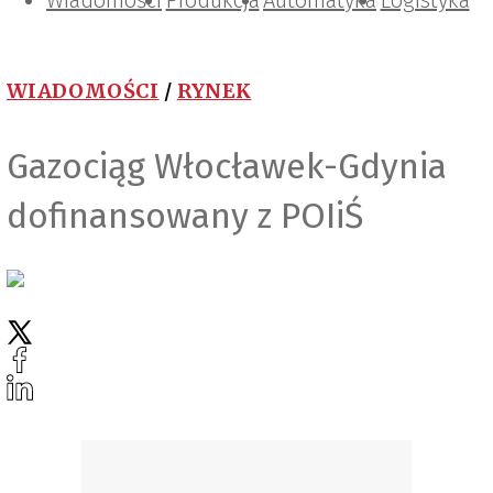
Wiadomości
Projektowanie i konstrukcje
Zarządzanie i IT
Tematy specjalne
Produkcja
Automatyka
Logistyka
WIADOMOŚCI
/
RYNEK
Gazociąg Włocławek-Gdynia
dofinansowany z POIiŚ