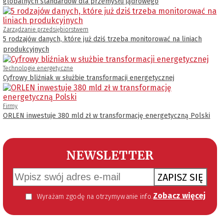
globalnych standardów dla przemysłu jądrowego
Zarządzanie przedsiębiorstwem
5 rodzajów danych, które już dziś trzeba monitorować na liniach
produkcyjnych
Technologie energetyczne
Cyfrowy bliźniak w służbie transformacji energetycznej
Firmy
ORLEN inwestuje 380 mld zł w transformację energetyczną Polski
NEWSLETTER
ZAPISZ SIĘ
Zobacz więcej
Wyrażam zgodę na otrzymywanie informacji handlowej kierowanej do mnie za pomocą środków komunikacji elektronicznej w szczególności poczty elektronicznej zgodnie z przepisem art. 10 ust 2 ustawy z dnia 18 lipca 2002 roku o świadczeniu usług drogą elektroniczną (Dz. U. 144 z 2002 r. poz. 1204). Zgoda jest dobrowolna, jednak jej wyrażenie jest konieczne, aby otrzymywać newsletter.