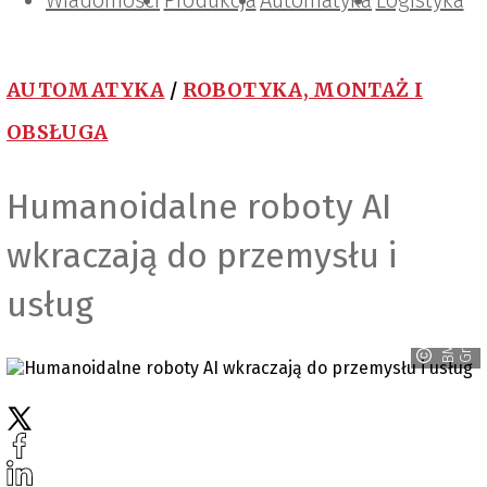
Wiadomości
Projektowanie i konstrukcje
Zarządzanie i IT
Tematy specjalne
Produkcja
Automatyka
Logistyka
AUTOMATYKA
/
ROBOTYKA, MONTAŻ I
OBSŁUGA
Humanoidalne roboty AI
wkraczają do przemysłu i
usług
p
B
M
W
G
r
o
u