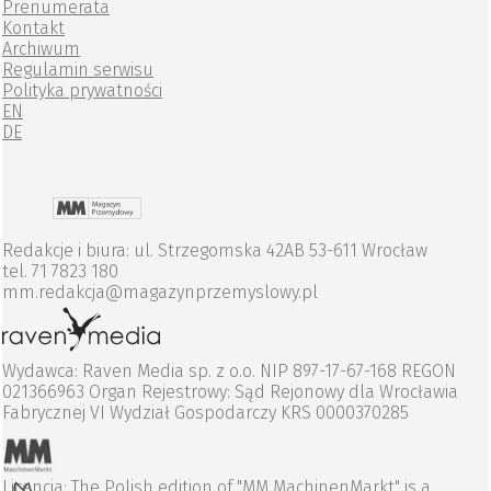
Prenumerata
Kontakt
Archiwum
Regulamin serwisu
Polityka prywatności
EN
DE
Redakcje i biura: ul. Strzegomska 42AB 53-611 Wrocław
tel. 71 7823 180
mm.redakcja@magazynprzemyslowy.pl
Wydawca: Raven Media sp. z o.o. NIP 897-17-67-168 REGON
021366963 Organ Rejestrowy: Sąd Rejonowy dla Wrocławia
Fabrycznej VI Wydział Gospodarczy KRS 0000370285
Licencja: The Polish edition of "MM MachinenMarkt" is a