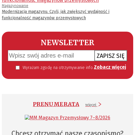
Magazynowanie
Modernizacja magazynu. Czyli, jak zwiększyć wydajność i
funkcjonalność magazynów przemysłowych
NEWSLETTER
ZAPISZ SIĘ
Zobacz więcej
Wyrażam zgodę na otrzymywanie informacji handlowej kierowanej do mnie za pomocą środków komunikacji elektronicznej w szczególności poczty elektronicznej zgodnie z przepisem art. 10 ust 2 ustawy z dnia 18 lipca 2002 roku o świadczeniu usług drogą elektroniczną (Dz. U. 144 z 2002 r. poz. 1204). Zgoda jest dobrowolna, jednak jej wyrażenie jest konieczne, aby otrzymywać newsletter.
PRENUMERATA
więcej
Chcesz otrzymać nasze czasopismo?