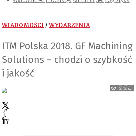
Wiadomości
Projektowanie i konstrukcje
Zarządzanie i IT
Tematy specjalne
Produkcja
Automatyka
Logistyka
WIADOMOŚCI
/
WYDARZENIA
ITM Polska 2018. GF Machining
Solutions – chodzi o szybkość
y
i jakość
n
s
M
M
M
a
g
a
z
y
P
r
z
e
m
y
ł
o
w