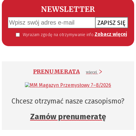
NEWSLETTER
ZAPISZ SIĘ
Zobacz więcej
Wyrażam zgodę na otrzymywanie informacji handlowej kierowanej do mnie za pomocą środków komunikacji elektronicznej w szczególności poczty elektronicznej zgodnie z przepisem art. 10 ust 2 ustawy z dnia 18 lipca 2002 roku o świadczeniu usług drogą elektroniczną (Dz. U. 144 z 2002 r. poz. 1204). Zgoda jest dobrowolna, jednak jej wyrażenie jest konieczne, aby otrzymywać newsletter.
PRENUMERATA
więcej
Chcesz otrzymać nasze czasopismo?
Zamów prenumeratę