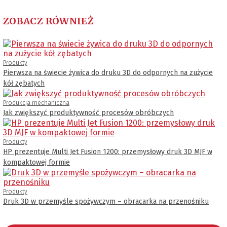
ZOBACZ RÓWNIEŻ
Produkty
Pierwsza na świecie żywica do druku 3D do odpornych na zużycie
kół zębatych
Produkcja mechaniczna
Jak zwiększyć produktywność procesów obróbczych
Produkty
HP prezentuje Multi Jet Fusion 1200: przemysłowy druk 3D MJF w
kompaktowej formie
Produkty
Druk 3D w przemyśle spożywczym – obracarka na przenośniku