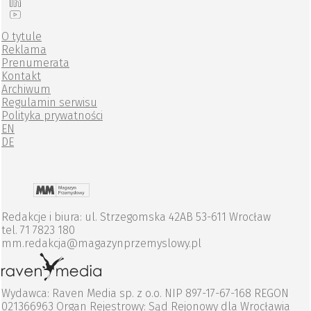
O tytule
Reklama
Prenumerata
Kontakt
Archiwum
Regulamin serwisu
Polityka prywatności
EN
DE
Redakcje i biura: ul. Strzegomska 42AB 53-611 Wrocław
tel. 71 7823 180
mm.redakcja@magazynprzemyslowy.pl
Wydawca: Raven Media sp. z o.o. NIP 897-17-67-168 REGON
021366963 Organ Rejestrowy: Sąd Rejonowy dla Wrocławia