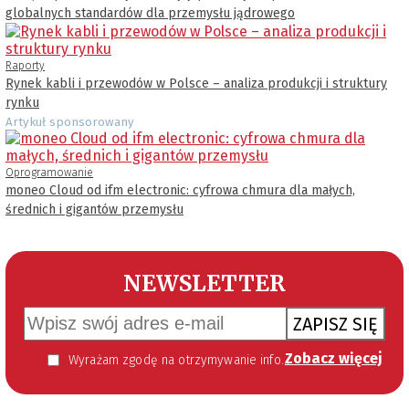
globalnych standardów dla przemysłu jądrowego
Raporty
Rynek kabli i przewodów w Polsce – analiza produkcji i struktury
rynku
Artykuł sponsorowany
Oprogramowanie
moneo Cloud od ifm electronic: cyfrowa chmura dla małych,
średnich i gigantów przemysłu
NEWSLETTER
ZAPISZ SIĘ
Zobacz więcej
Wyrażam zgodę na otrzymywanie informacji handlowej kierowanej do mnie za pomocą środków komunikacji elektronicznej w szczególności poczty elektronicznej zgodnie z przepisem art. 10 ust 2 ustawy z dnia 18 lipca 2002 roku o świadczeniu usług drogą elektroniczną (Dz. U. 144 z 2002 r. poz. 1204). Zgoda jest dobrowolna, jednak jej wyrażenie jest konieczne, aby otrzymywać newsletter.