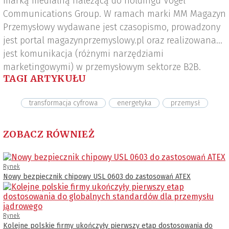
marką medialną należącą do holdingu Vogel
Communications Group. W ramach marki MM Magazyn
Przemysłowy wydawane jest czasopismo, prowadzony
jest portal magazynprzemyslowy.pl oraz realizowana
jest komunikacja (różnymi narzędziami
marketingowymi) w przemysłowym sektorze B2B.
TAGI ARTYKUŁU
transformacja cyfrowa
energetyka
przemysł
ZOBACZ RÓWNIEŻ
Rynek
Nowy bezpiecznik chipowy USL 0603 do zastosowań ATEX
Rynek
Kolejne polskie firmy ukończyły pierwszy etap dostosowania do