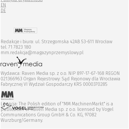
EN
DE
Redakcje i biura: ul. Strzegomska 42AB 53-611 Wrocław
tel. 71 7823 180
mm.redakcja@magazynprzemyslowy.pl
Wydawca: Raven Media sp. z o.o. NIP 897-17-67-168 REGON
021366963 Organ Rejestrowy: Sąd Rejonowy dla Wrocławia
Fabrycznej VI Wydział Gospodarczy KRS 0000370285
Licencja: The Polish edition of "MM MachinenMarkt" is a
publication of Raven Media sp. z o.o. licensed by Vogel
Communications Group GmbH & Co. KG, 97082
Wurzburg/Germany.