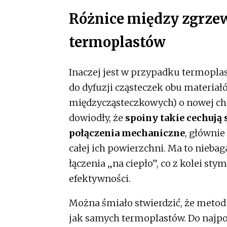
Różnice między zgrz
termoplastów
Inaczej jest w przypadku termopla
do dyfuzji cząsteczek obu materiał
międzycząsteczkowych) o nowej cha
dowiodły, że
spoiny takie cechują
połączenia mechaniczne
, główni
całej ich powierzchni. Ma to nieba
łączenia „na ciepło”, co z kolei sty
efektywności.
Można śmiało stwierdzić, że metod
jak samych termoplastów. Do najpo