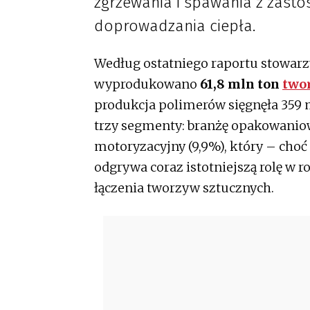
zgrzewania i spawania z zas
doprowadzania ciepła.
Według ostatniego raportu stowarzy
wyprodukowano
61,8 mln ton
two
produkcja polimerów sięgnęła 359 
trzy segmenty: branżę opakowaniow
motoryzacyjny (9,9%), który – choć
odgrywa coraz istotniejszą rolę w 
łączenia tworzyw sztucznych.