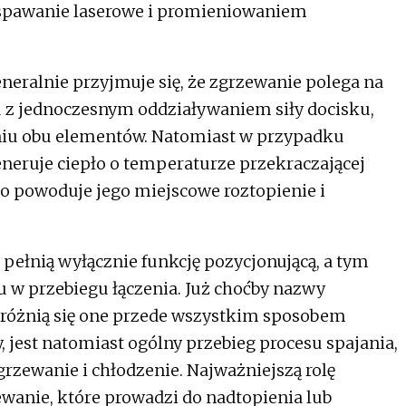
e spawanie laserowe i promieniowaniem
neralnie przyjmuje się, że zgrzewanie polega na
z jednoczesnym oddziaływaniem siły docisku,
eniu obu elementów. Natomiast w przypadku
eruje ciepło o temperaturze przekraczającej
co powoduje jego miejscowe roztopienie i
pełnią wyłącznie funkcję pozycjonującą, a tym
 w przebiegu łączenia. Już choćby nazwy
różnią się one przede wszystkim sposobem
y, jest natomiast ogólny przebieg procesu spajania,
dgrzewanie i chłodzenie. Najważniejszą rolę
anie, które prowadzi do nadtopienia lub