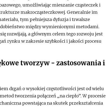
 bazowego, umożliwiając mieszanie cząsteczek i
trukturze makrocząsteczkowej. Generalnie im
teriału, tym pełniejsza dyfuzja i trwalsze
 podobieństwo między wymienionymi metodami.
ię rozwijają, a głównym celem tego rozwoju jest
ń rynku w zakresie szybkości i jakości procesu
ękowe tworzyw - zastosowania i
m drgań o wysokiej częstotliwości jest od wielu
metod tworzenia połączeń „na ciepło”. W procesie
echaniczna powstająca na skutek przekształcenia