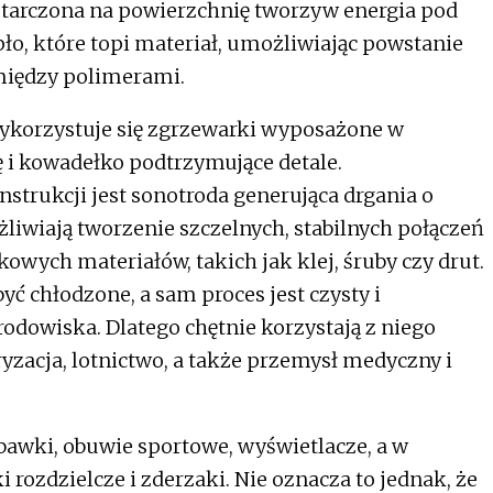
starczona na powierzchnię tworzyw energia pod
ło, które topi materiał, umożliwiając powstanie
iędzy polimerami.
korzystuje się zgrzewarki wyposażone w
ę i kowadełko podtrzymujące detale.
trukcji jest sonotroda generująca drgania o
żliwiają tworzenie szczelnych, stabilnych połączeń
owych materiałów, takich jak klej, śruby czy drut.
yć chłodzone, a sam proces jest czysty i
środowiska. Dlatego chętnie korzystają z niego
ryzacja, lotnictwo, a także przemysł medyczny i
bawki, obuwie sportowe, wyświetlacze, a w
i rozdzielcze i zderzaki. Nie oznacza to jednak, że