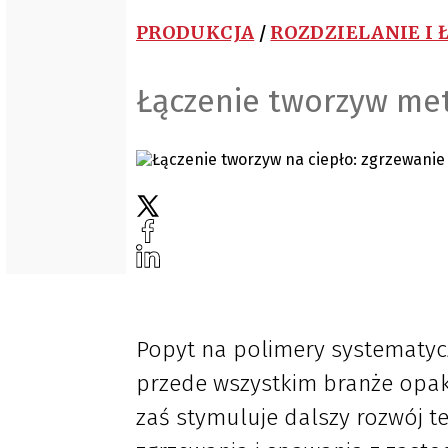
PRODUKCJA
/
ROZDZIELANIE I 
Łączenie tworzyw met
Popyt na polimery systematycz
przede wszystkim branże opa
zaś stymuluje dalszy rozwój t