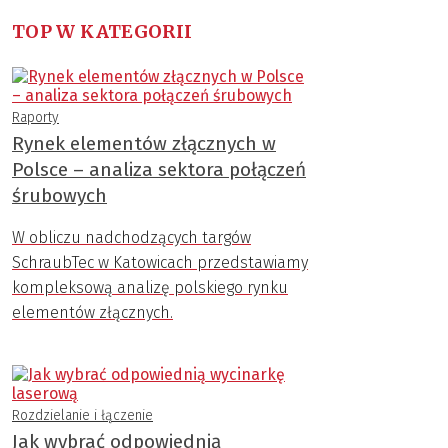
TOP W KATEGORII
Raporty
Rynek elementów złącznych w
Polsce – analiza sektora połączeń
śrubowych
W obliczu nadchodzących targów
SchraubTec w Katowicach przedstawiamy
kompleksową analizę polskiego rynku
elementów złącznych.
Rozdzielanie i łączenie
Jak wybrać odpowiednią