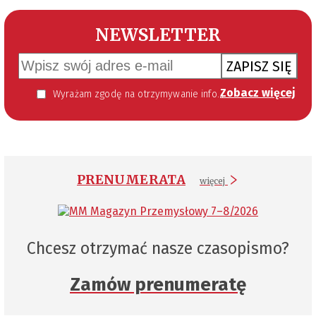
NEWSLETTER
ZAPISZ SIĘ
Zobacz więcej
Wyrażam zgodę na otrzymywanie informacji handlowej kierowanej do mnie za pomocą środków komunikacji elektronicznej w szczególności poczty elektronicznej zgodnie z przepisem art. 10 ust 2 ustawy z dnia 18 lipca 2002 roku o świadczeniu usług drogą elektroniczną (Dz. U. 144 z 2002 r. poz. 1204). Zgoda jest dobrowolna, jednak jej wyrażenie jest konieczne, aby otrzymywać newsletter.
PRENUMERATA
więcej
Chcesz otrzymać nasze czasopismo?
Zamów prenumeratę