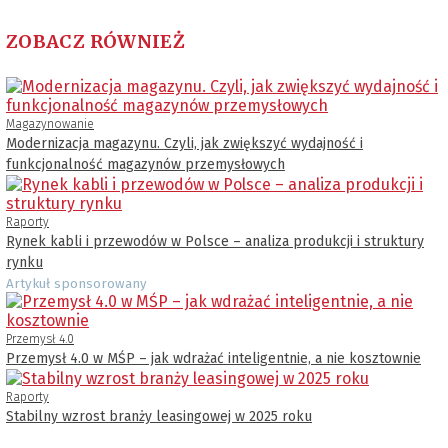
ZOBACZ RÓWNIEŻ
Magazynowanie
Modernizacja magazynu. Czyli, jak zwiększyć wydajność i
funkcjonalność magazynów przemysłowych
Raporty
Rynek kabli i przewodów w Polsce – analiza produkcji i struktury
rynku
Artykuł sponsorowany
Przemysł 4.0
Przemysł 4.0 w MŚP – jak wdrażać inteligentnie, a nie kosztownie
Raporty
Stabilny wzrost branży leasingowej w 2025 roku