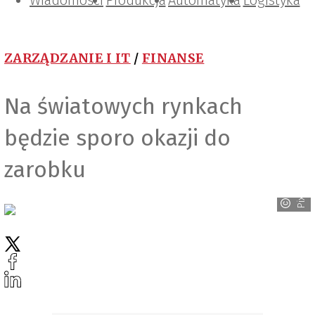
Wiadomości
Projektowanie i konstrukcje
Zarządzanie i IT
Tematy specjalne
Produkcja
Automatyka
Logistyka
ZARZĄDZANIE I IT
/
FINANSE
Na światowych rynkach
będzie sporo okazji do
zarobku
PixaBay