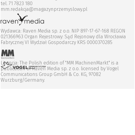
tel. 71 7823 180
mm.redakcja@magazynprzemyslowy.pl
Wydawca: Raven Media sp. z o.o. NIP 897-17-67-168 REGON
021366963 Organ Rejestrowy: Sąd Rejonowy dla Wrocławia
Fabrycznej VI Wydział Gospodarczy KRS 0000370285
Licencja: The Polish edition of "MM MachinenMarkt" is a
publication of Raven Media sp. z o.o. licensed by Vogel
Communications Group GmbH & Co. KG, 97082
Wurzburg/Germany.